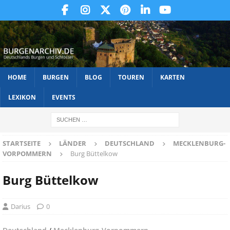
HOME
BURGEN
BLOG
TOUREN
KARTEN
LEXIKON
EVENTS
STARTSEITE
LÄNDER
DEUTSCHLAND
MECKLENBURG-
VORPOMMERN
Burg Büttelkow
Burg Büttelkow
Darius
0