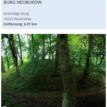
BURG NEUBUKOW
ehemalige Burg
18233 Neubukow
Entfernung: 6.97 km