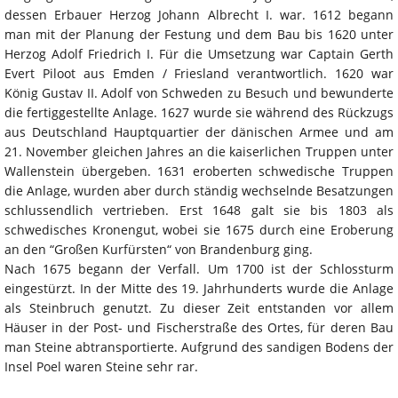
dessen Erbauer Herzog Johann Albrecht I. war. 1612 begann
man mit der Planung der Festung und dem Bau bis 1620 unter
Herzog Adolf Friedrich I. Für die Umsetzung war Captain Gerth
Evert Piloot aus Emden / Friesland verantwortlich. 1620 war
König Gustav II. Adolf von Schweden zu Besuch und bewunderte
die fertiggestellte Anlage. 1627 wurde sie während des Rückzugs
aus Deutschland Hauptquartier der dänischen Armee und am
21. November gleichen Jahres an die kaiserlichen Truppen unter
Wallenstein übergeben. 1631 eroberten schwedische Truppen
die Anlage, wurden aber durch ständig wechselnde Besatzungen
schlussendlich vertrieben. Erst 1648 galt sie bis 1803 als
schwedisches Kronengut, wobei sie 1675 durch eine Eroberung
an den “Großen Kurfürsten“ von Brandenburg ging.
Nach 1675 begann der Verfall. Um 1700 ist der Schlossturm
eingestürzt. In der Mitte des 19. Jahrhunderts wurde die Anlage
als Steinbruch genutzt. Zu dieser Zeit entstanden vor allem
Häuser in der Post- und Fischerstraße des Ortes, für deren Bau
man Steine abtransportierte. Aufgrund des sandigen Bodens der
Insel Poel waren Steine sehr rar.