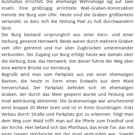
Ausmaßes errichtet. Die ehemalige Wehranlage lag auf zwei
Inseln. Eine großzügig errichtete Wall-Graben-Konstruktion
trennte die Burg vom Ufer. Heute sind die Gräben größtenteils
verlandet, so dass sich die Festung Poel zu Fuß durchwandern
lässt.
Die Burg bestand ursprünglich aus einer Kern- und einer
Vorburg, genannt Hornwerk. Beide waren durch mehrere Gräben
vom Ufer getrennt und nur über Zugbrücken untereinander
verbunden. Der Zugang zur Burg erfolgt heute wie damals über
die Vorburg, bzw. das Hornwerk. Von dieser führte der Weg über
eine weitere Brücke zur Kernburg.
Begrüßt wird man vom Parkplatz aus von einer ehemaligen
Bastion, die heute in Form eines Erdwalls aus dem Wald
hervorschaut. Der Parkplatz befindet sich im ehemaligen
Graben, der durch das Meer gespeist wurde und Festung von
Insel weiträumig abtrennte. Die Grabenanlage war anscheinend
einst knappe 20 Meter breit und ist in ihren Grundzügen, trotz
Verbau durch Straße und Parkplatz gut zu erkennen. Folgt man
dem Weg zum Wald trifft man auf die Pforte zum Friedhof und
der Kirche. Hier befand sich das Pforthaus, das erste Tor, das mit
einer langen Holzbrücke mit der Insel verbunden war. Sowohl