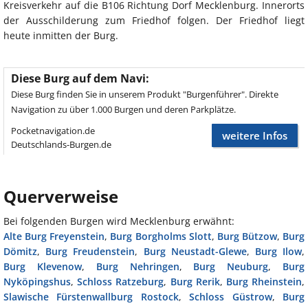
Kreisverkehr auf die B106 Richtung Dorf Mecklenburg. Innerorts
der Ausschilderung zum Friedhof folgen. Der Friedhof liegt
heute inmitten der Burg.
Diese Burg auf dem Navi:
Diese Burg finden Sie in unserem Produkt "Burgenführer". Direkte
Navigation zu über 1.000 Burgen und deren Parkplätze.
Pocketnavigation.de
weitere Infos
Deutschlands-Burgen.de
Querverweise
Bei folgenden Burgen wird Mecklenburg erwähnt:
Alte Burg Freyenstein
,
Burg Borgholms Slott
,
Burg Bützow
,
Burg
Dömitz
,
Burg Freudenstein
,
Burg Neustadt-Glewe
,
Burg Ilow
,
Burg Klevenow
,
Burg Nehringen
,
Burg Neuburg
,
Burg
Nyköpingshus
,
Schloss Ratzeburg
,
Burg Rerik
,
Burg Rheinstein
,
Slawische Fürstenwallburg Rostock
,
Schloss Güstrow
,
Burg