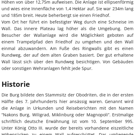
Höhen von über 12,75m aufweisen. Die Anlage ist ellipsenförmig
und wies eine Innenfläche von 1,4 Hektar auf. Sie war 234m lang
und 185m breit. Heute beherbergt sie einen Friedhof.
Vom Ort her führt ein befestigter Weg durch eine Schneise im
Wall. Das innere Plateau lag höher als die Umgebung. Dem
Besucher der Wallanlage wird die Möglichkeit geboten auf
einem Trampelpfad den Friedhof zu umgehen und den Wall
einmal abzuwandern. Am Fuße des Ringwalls gibt es einen
Rundweg, der auf dem alten Graben basiert. Der gut erhaltene
Wall lässt sich über den Rundweg besichtigen. Von Gebäuden
oder sonstigen Wehranlagen fehlt jede Spur.
Historie
Die Burg bildete den Stammsitz der Obodriten, die in der ersten
Hälfte des 7. Jahrhunderts hier ansässig waren. Genannt wird
die Anlage in Urkunden und Reiseberichten mit den Namen
“Nakons Burg, Wiligrad, Miklinburg oder Magnopoli“. Erstmalige
schriftlich deutsche Erwähnung ist vom 10. September 995.
Unter König Otto III. wurde der bereits vorhandene eiszeitliche
Höhenrücken zu einem Wall aufgeschüttet. Das umliegende