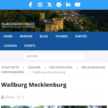
HOME
BURGEN
BLOG
TOUREN
KARTEN
LEXIKON
EVENTS
STARTSEITE
LÄNDER
DEUTSCHLAND
MECKLENBURG-
VORPOMMERN
Wallburg Mecklenburg
Wallburg Mecklenburg
Darius
0