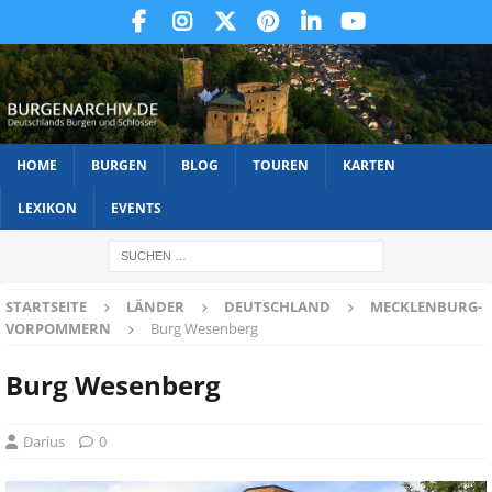
HOME
BURGEN
BLOG
TOUREN
KARTEN
LEXIKON
EVENTS
STARTSEITE
LÄNDER
DEUTSCHLAND
MECKLENBURG-
VORPOMMERN
Burg Wesenberg
Burg Wesenberg
Darius
0