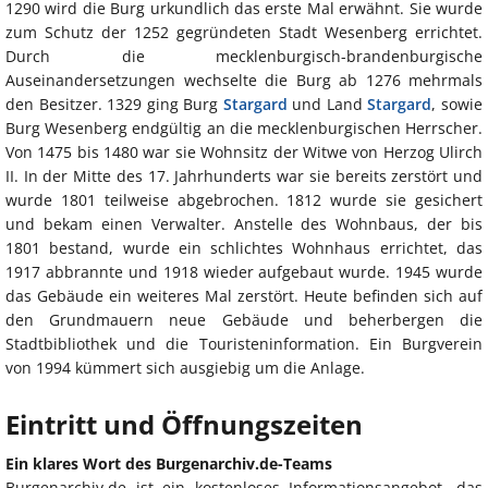
1290 wird die Burg urkundlich das erste Mal erwähnt. Sie wurde
zum Schutz der 1252 gegründeten Stadt Wesenberg errichtet.
Durch die mecklenburgisch-brandenburgische
Auseinandersetzungen wechselte die Burg ab 1276 mehrmals
den Besitzer. 1329 ging Burg
Stargard
und Land
Stargard
, sowie
Burg Wesenberg endgültig an die mecklenburgischen Herrscher.
Von 1475 bis 1480 war sie Wohnsitz der Witwe von Herzog Ulirch
II. In der Mitte des 17. Jahrhunderts war sie bereits zerstört und
wurde 1801 teilweise abgebrochen. 1812 wurde sie gesichert
und bekam einen Verwalter. Anstelle des Wohnbaus, der bis
1801 bestand, wurde ein schlichtes Wohnhaus errichtet, das
1917 abbrannte und 1918 wieder aufgebaut wurde. 1945 wurde
das Gebäude ein weiteres Mal zerstört. Heute befinden sich auf
den Grundmauern neue Gebäude und beherbergen die
Stadtbibliothek und die Touristeninformation. Ein Burgverein
von 1994 kümmert sich ausgiebig um die Anlage.
Eintritt und Öffnungszeiten
Ein klares Wort des Burgenarchiv.de-Teams
Burgenarchiv.de ist ein kostenloses Informationsangebot, das