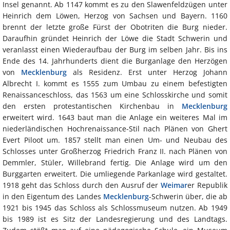
Insel genannt. Ab 1147 kommt es zu den Slawenfeldzügen unter
Heinrich dem Löwen, Herzog von Sachsen und Bayern. 1160
brennt der letzte große Fürst der Obotriten die Burg nieder.
Daraufhin gründet Heinrich der Löwe die Stadt Schwerin und
veranlasst einen Wiederaufbau der Burg im selben Jahr. Bis ins
Ende des 14. Jahrhunderts dient die Burganlage den Herzögen
von
Mecklenburg
als Residenz. Erst unter Herzog Johann
Albrecht I. kommt es 1555 zum Umbau zu einem befestigten
Renaissanceschloss, das 1563 um eine Schlosskirche und somit
den ersten protestantischen Kirchenbau in
Mecklenburg
erweitert wird. 1643 baut man die Anlage ein weiteres Mal im
niederländischen Hochrenaissance-Stil nach Plänen von Ghert
Evert Piloot um. 1857 stellt man einen Um- und Neubau des
Schlosses unter Großherzog Friedrich Franz II. nach Plänen von
Demmler, Stüler, Willebrand fertig. Die Anlage wird um den
Burggarten erweitert. Die umliegende Parkanlage wird gestaltet.
1918 geht das Schloss durch den Ausruf der
Weimar
er Republik
in den Eigentum des Landes
Mecklenburg
-Schwerin über, die ab
1921 bis 1945 das Schloss als Schlossmuseum nutzen. Ab 1949
bis 1989 ist es Sitz der Landesregierung und des Landtags.