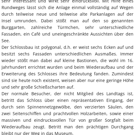
sehr interessant und wirkt sehr eindrucksvoll. Mit Hilfe eines
Rundweges lässt sich die Anlage einmal vollständig auf Wegen
durch teilweise neue und teilweise alte Parkanlagen auf der
Insel umrunden. Dabei stößt man auf den so genannten
Burggarten, zahlreiche Türmchen, sehr unterschiedliche
Fassaden, ein Café und uneingeschränkte Aussichten über den
See.
Der Schlossbau ist polygonal, d.h. er weist sechs Ecken auf und
besitzt sechs Fassaden unterschiedlichen Ausmaßes. Immer
wieder stößt man dabei auf kleine Bastionen, die wohl im 16.
Jahrhundert errichtet wurden und beim Wiederaufbau und der
Erweiterung des Schlosses ihre Bedeutung fanden. Zumindest
sind sie heute noch existent, weisen aber nur eine geringe Höhe
und sehr große Schießscharten auf.
Der normale Besucher, der nicht Mitglied des Landtags ist,
betritt das Schloss über einen repräsentativen Eingang, der
durch sein Spinnennetzgewölbe, den verzierten Säulen, den
zwei Seitenschiffen und prachtvollen Holzarbeiten, sowie einer
massiven und eindrucksvollen Tür von großer Sorgfalt beim
Wiederaufbau zeugt. Betritt man den prächtigen Durchgang
bleibt nur der Weg in das Museum.