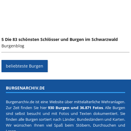
5 Die 83 schönsten Schlösser und Burgen im Schwarzwald
Burgenblog
beliebteste Burgen
BURGENARCHIV.DE
Burgenarchiv.de ist eine Website über mittelalterliche Wehranlagen.
Zur Zeit finden Sie hier
930 Burgen und 36.871 Fotos
. Alle Burgen
sind selbst besucht und mit Fotos und Texten dokumentiert. Sie
finden alle Burgen sortiert nach
Länder, Bundesländern
und
Karten
.
Wir wünschen Ihnen viel Spaß beim Stöbern, Durchsuchen und