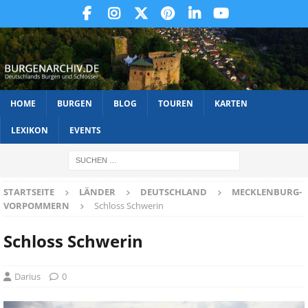
HOME
BURGEN
BLOG
TOUREN
KARTEN
LEXIKON
EVENTS
STARTSEITE
LÄNDER
DEUTSCHLAND
MECKLENBURG-
VORPOMMERN
Schloss Schwerin
Schloss Schwerin
Darius
0