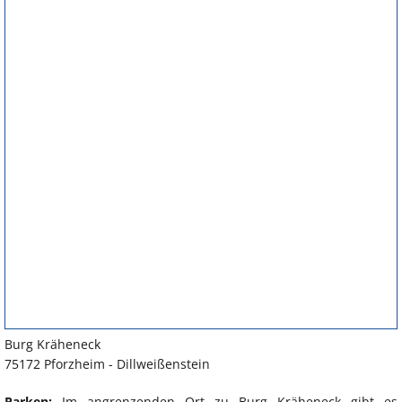
Burg Kräheneck
75172 Pforzheim - Dillweißenstein
Parken:
Im angrenzenden Ort zu Burg Kräheneck gibt es