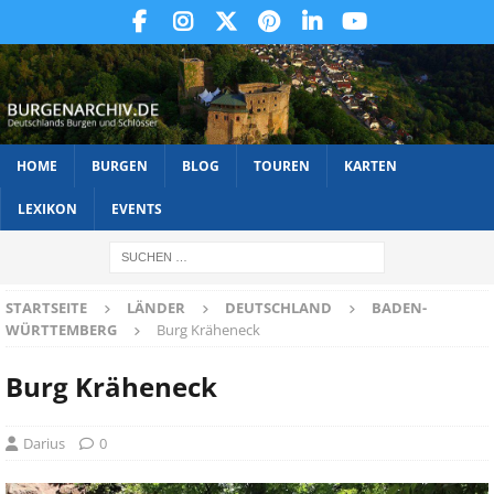
HOME
BURGEN
BLOG
TOUREN
KARTEN
LEXIKON
EVENTS
STARTSEITE
LÄNDER
DEUTSCHLAND
BADEN-
WÜRTTEMBERG
Burg Kräheneck
Burg Kräheneck
Darius
0