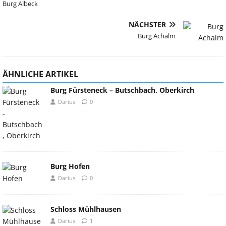
Burg Albeck
NÄCHSTER
Burg Achalm
ÄHNLICHE ARTIKEL
Burg Fürsteneck – Butschbach, Oberkirch
Darius
0
Burg Hofen
Darius
0
Schloss Mühlhausen
Darius
1