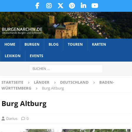
HOME
BURGEN
BLOG
TOUREN
KARTEN
LEXIKON
EVENTS
STARTSEITE
LÄNDER
DEUTSCHLAND
BADEN-
WÜRTTEMBERG
Burg Altburg
Burg Altburg
Darius
0