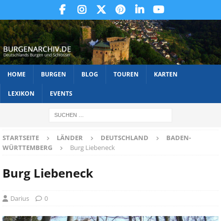
HOME
BURGEN
BLOG
TOUREN
KARTEN
LEXIKON
EVENTS
STARTSEITE
LÄNDER
DEUTSCHLAND
BADEN-
WÜRTTEMBERG
Burg Liebeneck
Burg Liebeneck
Darius
0