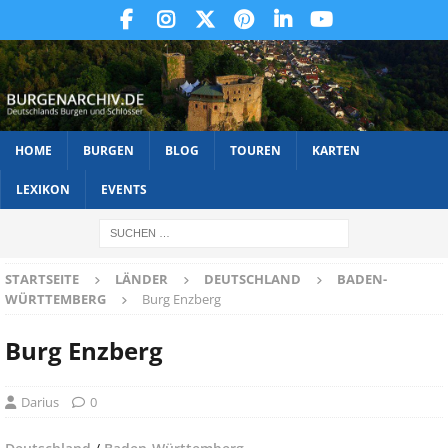
HOME
BURGEN
BLOG
TOUREN
KARTEN
LEXIKON
EVENTS
STARTSEITE
LÄNDER
DEUTSCHLAND
BADEN-
WÜRTTEMBERG
Burg Enzberg
Burg Enzberg
Darius
0