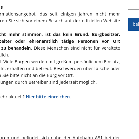
ms
ormationsangebot, das seit einigen Jahren nicht mehr
eren Sie sich vor einem Besuch auf der offiziellen Website
be
cht mehr stimmen, ist das kein Grund, Burgbesitzer,
rbeiter oder ehrenamtlich tätige Personen vor Ort
l zu behandeln.
Diese Menschen sind nicht für veraltete
lich.
ll. Viele Burgen werden mit großem persönlichem Einsatz,
eln, erhalten und betreut. Beschwerden über falsche oder
Sie bitte nicht an die Burg vor Ort.
ngen durch Betreiber sind jederzeit möglich.
mehr aktuell?
Hier bitte einreichen.
fohren und befindet sich nahe der Autobahn A81 bei der