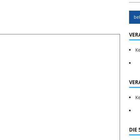
be
VER
Ke
VER
Ke
DIE