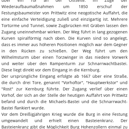
über ein Tor an der Ostseite. Im Zuge der
Wiederaufbaumaßnahmen um 1850 erschuf der
Festungsbaumeister von Prittwitz eine neogotische Auffahrt, die
eine einfache Verteidigung zuließ und einzigartig ist. Mehrere
Tortürme und Tunnel, sowie Zugbrücken mit Gräben lassen den
Zugang uneinnehmbar wirken. Der Weg führt in lang gezogenen
Kurven spiralförmig nach oben. Die Kurven sind so angelegt,
dass es immer aus höheren Positionen möglich war dem Gegner
in den Rücken zu schießen. Der Weg führt um den
Wilhelmsturm über einen Torzwinger in das niedere Vorwerk
und weiter über den Rampenturm zur Schnarrwachtbastei.
Diese liegt direkt vor dem Eingang in die Kernburg.
Der ursprüngliche Eingang erfolgte ab 1667 über eine Straße,
die durch drei Tore, genannt "Vorhoftor", "Hauptwerkstor" und
"Rost" zur Kernburg führte. Der Zugang verlief über einen
Vorhof, der sich an der Stelle der heutigen Auffahrt von Prittwitz
befand und durch die Michaels-Bastei und die Schnarrwacht-
Bastei flankiert wurde.
Vor dem Dreißigjährigen Krieg wurde die Burg in eine Festung
umgewandelt und erhielt einen Basteienkranz. Der
Basteienkranz gibt die Möglichkeit Burg Hohenzollern einmal zu