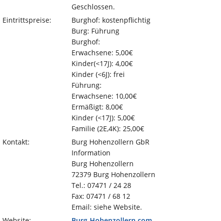
Geschlossen.
Eintrittspreise:
Burghof: kostenpflichtig
Burg: Führung
Burghof:
Erwachsene: 5,00€
Kinder(<17J): 4,00€
Kinder (<6J): frei
Führung:
Erwachsene: 10,00€
Ermäßigt: 8,00€
Kinder (<17J): 5,00€
Familie (2E,4K): 25,00€
Kontakt:
Burg Hohenzollern GbR
Information
Burg Hohenzollern
72379 Burg Hohenzollern
Tel.: 07471 / 24 28
Fax: 07471 / 68 12
Email: siehe Website.
Website:
Burg-Hohenzollern.com