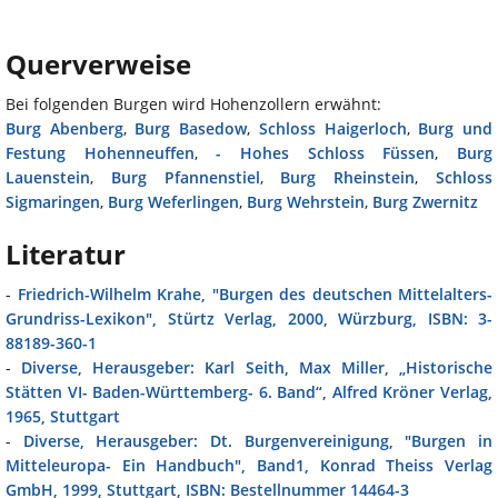
Querverweise
Bei folgenden Burgen wird Hohenzollern erwähnt:
Burg Abenberg
,
Burg Basedow
,
Schloss Haigerloch
,
Burg und
Festung Hohenneuffen
,
- Hohes Schloss Füssen
,
Burg
Lauenstein
,
Burg Pfannenstiel
,
Burg Rheinstein
,
Schloss
Sigmaringen
,
Burg Weferlingen
,
Burg Wehrstein
,
Burg Zwernitz
Literatur
-
Friedrich-Wilhelm Krahe, "Burgen des deutschen Mittelalters-
Grundriss-Lexikon", Stürtz Verlag, 2000, Würzburg, ISBN: 3-
88189-360-1
-
Diverse, Herausgeber: Karl Seith, Max Miller, „Historische
Stätten VI- Baden-Württemberg- 6. Band“, Alfred Kröner Verlag,
1965, Stuttgart
-
Diverse, Herausgeber: Dt. Burgenvereinigung, "Burgen in
Mitteleuropa- Ein Handbuch", Band1, Konrad Theiss Verlag
GmbH, 1999, Stuttgart, ISBN: Bestellnummer 14464-3