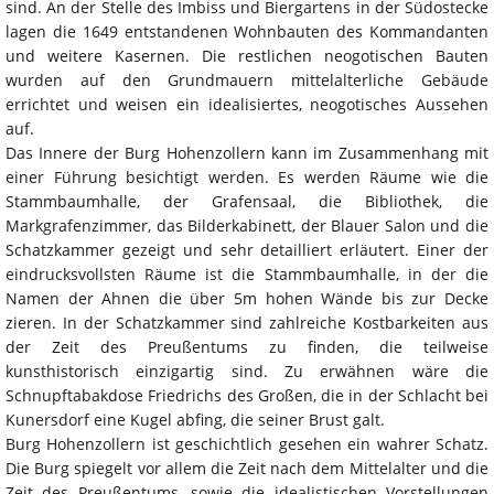
sind. An der Stelle des Imbiss und Biergartens in der Südostecke
lagen die 1649 entstandenen Wohnbauten des Kommandanten
und weitere Kasernen. Die restlichen neogotischen Bauten
wurden auf den Grundmauern mittelalterliche Gebäude
errichtet und weisen ein idealisiertes, neogotisches Aussehen
auf.
Das Innere der Burg Hohenzollern kann im Zusammenhang mit
einer Führung besichtigt werden. Es werden Räume wie die
Stammbaumhalle, der Grafensaal, die Bibliothek, die
Markgrafenzimmer, das Bilderkabinett, der Blauer Salon und die
Schatzkammer gezeigt und sehr detailliert erläutert. Einer der
eindrucksvollsten Räume ist die Stammbaumhalle, in der die
Namen der Ahnen die über 5m hohen Wände bis zur Decke
zieren. In der Schatzkammer sind zahlreiche Kostbarkeiten aus
der Zeit des Preußentums zu finden, die teilweise
kunsthistorisch einzigartig sind. Zu erwähnen wäre die
Schnupftabakdose Friedrichs des Großen, die in der Schlacht bei
Kunersdorf eine Kugel abfing, die seiner Brust galt.
Burg Hohenzollern ist geschichtlich gesehen ein wahrer Schatz.
Die Burg spiegelt vor allem die Zeit nach dem Mittelalter und die
Zeit des Preußentums, sowie die idealistischen Vorstellungen