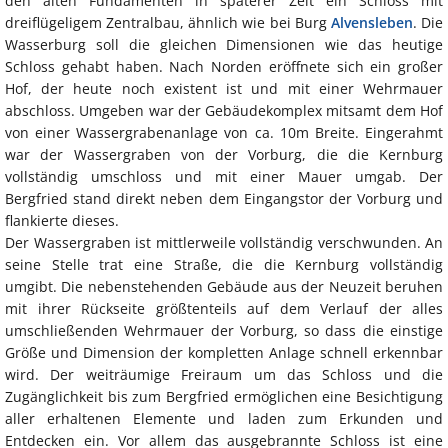
den alten Fundamenten in späterer Zeit ein Schloss mit
dreiflügeligem Zentralbau, ähnlich wie bei Burg
Alvensleben
. Die
Wasserburg soll die gleichen Dimensionen wie das heutige
Schloss gehabt haben. Nach Norden eröffnete sich ein großer
Hof, der heute noch existent ist und mit einer Wehrmauer
abschloss. Umgeben war der Gebäudekomplex mitsamt dem Hof
von einer Wassergrabenanlage von ca. 10m Breite. Eingerahmt
war der Wassergraben von der Vorburg, die die Kernburg
vollständig umschloss und mit einer Mauer umgab. Der
Bergfried stand direkt neben dem Eingangstor der Vorburg und
flankierte dieses.
Der Wassergraben ist mittlerweile vollständig verschwunden. An
seine Stelle trat eine Straße, die die Kernburg vollständig
umgibt. Die nebenstehenden Gebäude aus der Neuzeit beruhen
mit ihrer Rückseite größtenteils auf dem Verlauf der alles
umschließenden Wehrmauer der Vorburg, so dass die einstige
Größe und Dimension der kompletten Anlage schnell erkennbar
wird. Der weiträumige Freiraum um das Schloss und die
Zugänglichkeit bis zum Bergfried ermöglichen eine Besichtigung
aller erhaltenen Elemente und laden zum Erkunden und
Entdecken ein. Vor allem das ausgebrannte Schloss ist eine