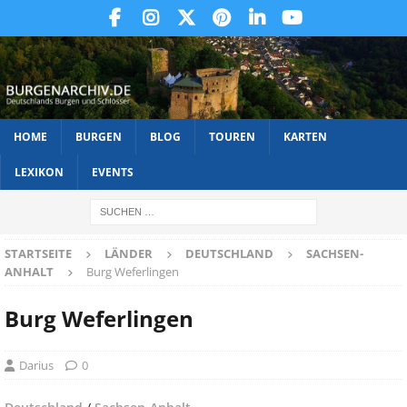
HOME
BURGEN
BLOG
TOUREN
KARTEN
LEXIKON
EVENTS
STARTSEITE
LÄNDER
DEUTSCHLAND
SACHSEN-
ANHALT
Burg Weferlingen
Burg Weferlingen
Darius
0