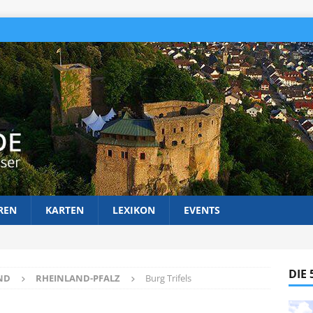
REN
KARTEN
LEXIKON
EVENTS
DIE
ND
RHEINLAND-PFALZ
Burg Trifels