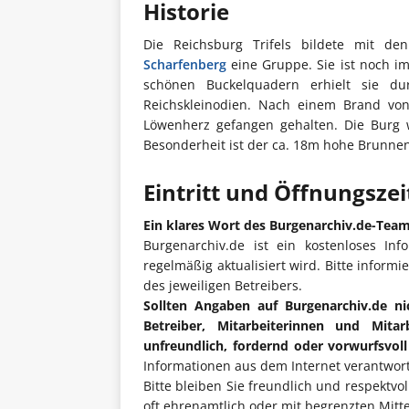
Historie
Die Reichsburg Trifels bildete mit de
Scharfenberg
eine Gruppe. Sie ist noch i
schönen Buckelquadern erhielt sie du
Reichskleinodien. Nach einem Brand von
Löwenherz gefangen gehalten. Die Burg 
Besonderheit ist der ca. 18m hohe Brunne
Eintritt und Öffnungsze
Ein klares Wort des Burgenarchiv.de-Tea
Burgenarchiv.de ist ein kostenloses Inf
regelmäßig aktualisiert wird. Bitte informi
des jeweiligen Betreibers.
Sollten Angaben auf Burgenarchiv.de ni
Betreiber, Mitarbeiterinnen und Mita
unfreundlich, fordernd oder vorwurfsvol
Informationen aus dem Internet verantwort
Bitte bleiben Sie freundlich und respektvo
oft ehrenamtlich oder mit begrenzten Mitt