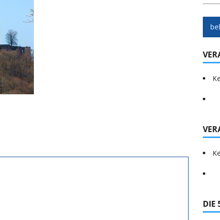
be
VER
Ke
VER
Ke
DIE