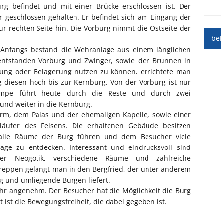
g befindet und mit einer Brücke erschlossen ist. Der
r geschlossen gehalten. Er befindet sich am Eingang der
ur rechten Seite hin. Die Vorburg nimmt die Ostseite der
be
g. Anfangs bestand die Wehranlage aus einem länglichen
ntstanden Vorburg und Zwinger, sowie der Brunnen in
ung oder Belagerung nutzen zu können, errichtete man
diesen hoch bis zur Kernburg. Von der Vorburg ist nur
ampe führt heute durch die Reste und durch zwei
und weiter in die Kernburg.
m, dem Palas und der ehemaligen Kapelle, sowie einer
äufer des Felsens. Die erhaltenen Gebäude besitzen
alle Räume der Burg führen und dem Besucher viele
age zu entdecken. Interessant und eindrucksvoll sind
 der Neogotik, verschiedene Räume und zahlreiche
reppen gelangt man in den Bergfried, der unter anderem
 und umliegende Burgen liefert.
ehr angenehm. Der Besucher hat die Möglichkeit die Burg
st die Bewegungsfreiheit, die dabei gegeben ist.