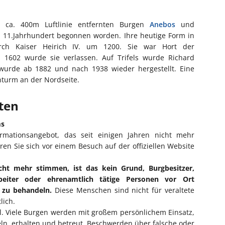
n ca. 400m Luftlinie entfernten Burgen
Anebos
und
m 11.Jahrhundert begonnen worden. Ihre heutige Form in
rch Kaiser Heirich IV. um 1200. Sie war Hort der
 1602 wurde sie verlassen. Auf Trifels wurde Richard
wurde ab 1882 und nach 1938 wieder hergestellt. Eine
nturm an der Nordseite.
iten
ms
ormationsangebot, das seit einigen Jahren nicht mehr
eren Sie sich vor einem Besuch auf der offiziellen Website
cht mehr stimmen, ist das kein Grund, Burgbesitzer,
rbeiter oder ehrenamtlich tätige Personen vor Ort
l zu behandeln.
Diese Menschen sind nicht für veraltete
lich.
ll. Viele Burgen werden mit großem persönlichem Einsatz,
eln, erhalten und betreut. Beschwerden über falsche oder