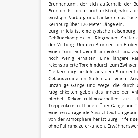
Brunnenturm, der sich außerhalb der Bur
Brunnen ist heute noch existent, wird abe
einstigen Vorburg und flankierte das Tor z
Kernburg über 120 Meter Länge ein.
Burg Trifels ist eine typische Felsenbur
Gebäudekomplex mit Ringmauer. Später e
der Vorburg. Um den Brunnen bei Erober
einen Turm auf dem Brunnenloch und zog 
noch wenig erhalten. Eine längere R
rekonstruierte Tore hindurch zum Zwinger 
Die Kernburg besteht aus dem Brunnentur
Gebäuderuine im Süden auf einem Ausl
unzählige Gänge und Wege, die durch 
Möglichkeiten geben das Innere der Anl
hierbei Rekonstruktionsarbeiten aus
Treppenkonstruktionen. Über Gänge und T
eine hervorragende Aussicht auf Umgebung
Von der Atmosphäre her ist Burg Trifels s
ohne Führung zu erkunden. Erwähnenswert i