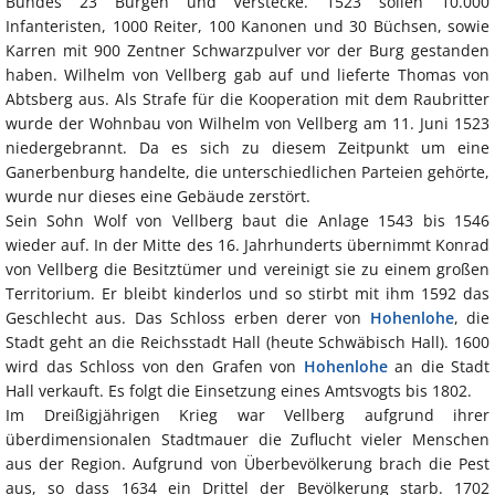
Bundes 23 Burgen und Verstecke. 1523 sollen 10.000
Infanteristen, 1000 Reiter, 100 Kanonen und 30 Büchsen, sowie
Karren mit 900 Zentner Schwarzpulver vor der Burg gestanden
haben. Wilhelm von Vellberg gab auf und lieferte Thomas von
Abtsberg aus. Als Strafe für die Kooperation mit dem Raubritter
wurde der Wohnbau von Wilhelm von Vellberg am 11. Juni 1523
niedergebrannt. Da es sich zu diesem Zeitpunkt um eine
Ganerbenburg handelte, die unterschiedlichen Parteien gehörte,
wurde nur dieses eine Gebäude zerstört.
Sein Sohn Wolf von Vellberg baut die Anlage 1543 bis 1546
wieder auf. In der Mitte des 16. Jahrhunderts übernimmt Konrad
von Vellberg die Besitztümer und vereinigt sie zu einem großen
Territorium. Er bleibt kinderlos und so stirbt mit ihm 1592 das
Geschlecht aus. Das Schloss erben derer von
Hohenlohe
, die
Stadt geht an die Reichsstadt Hall (heute Schwäbisch Hall). 1600
wird das Schloss von den Grafen von
Hohenlohe
an die Stadt
Hall verkauft. Es folgt die Einsetzung eines Amtsvogts bis 1802.
Im Dreißigjährigen Krieg war Vellberg aufgrund ihrer
überdimensionalen Stadtmauer die Zuflucht vieler Menschen
aus der Region. Aufgrund von Überbevölkerung brach die Pest
aus, so dass 1634 ein Drittel der Bevölkerung starb. 1702