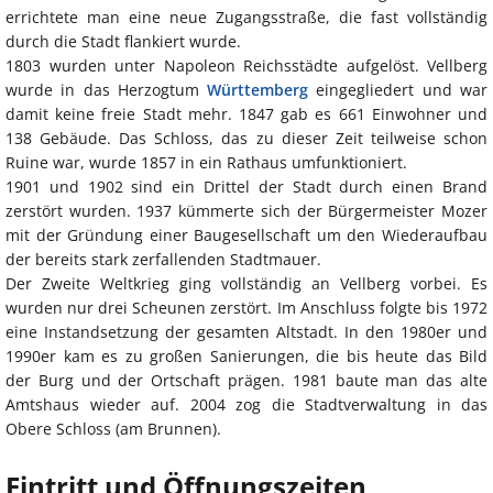
errichtete man eine neue Zugangsstraße, die fast vollständig
durch die Stadt flankiert wurde.
1803 wurden unter Napoleon Reichsstädte aufgelöst. Vellberg
wurde in das Herzogtum
Württemberg
eingegliedert und war
damit keine freie Stadt mehr. 1847 gab es 661 Einwohner und
138 Gebäude. Das Schloss, das zu dieser Zeit teilweise schon
Ruine war, wurde 1857 in ein Rathaus umfunktioniert.
1901 und 1902 sind ein Drittel der Stadt durch einen Brand
zerstört wurden. 1937 kümmerte sich der Bürgermeister Mozer
mit der Gründung einer Baugesellschaft um den Wiederaufbau
der bereits stark zerfallenden Stadtmauer.
Der Zweite Weltkrieg ging vollständig an Vellberg vorbei. Es
wurden nur drei Scheunen zerstört. Im Anschluss folgte bis 1972
eine Instandsetzung der gesamten Altstadt. In den 1980er und
1990er kam es zu großen Sanierungen, die bis heute das Bild
der Burg und der Ortschaft prägen. 1981 baute man das alte
Amtshaus wieder auf. 2004 zog die Stadtverwaltung in das
Obere Schloss (am Brunnen).
Eintritt und Öffnungszeiten