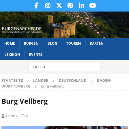
HOME
BURGEN
BLOG
TOUREN
KARTEN
LEXIKON
EVENTS
STARTSEITE
LÄNDER
DEUTSCHLAND
BADEN-
WÜRTTEMBERG
Burg Vellberg
Burg Vellberg
Darius
0