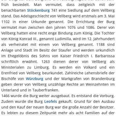
früh besiedelt. Man vermutet, dass zeitgleich mit der
benachbarten
Stöckenburg
741 eine Siedlung auf dem Vellberg
stand. Das Adelsgeschlecht von Vellberg wird erstmals am 3. Mai
1102 in einer Urkunde genannt. Die Errichtung der Burg
vermutet man zwischen den Jahren 1076 und 1086. Derer von
Vellberg hatten eine recht enge Bindung zum König. Die Tochter
von König Konrad III., genannt Ludimilla, wird im 12. Jahrhundert
als verheiratet mit einem von Vellberg genannt. 1188 sind
Anlage und Stadt im Besitz der Staufer und werden urkundlich
im Ehegelöbnis des Sohns von Kaiser Friedrich I. Barbarossa
schriftlich erwähnt. 1263 dienen derer von Vellberg als
Ministerialen zu Limburg. Es werden ein Volkard und ein
Erenfried von Vellberg beurkundet. Zahlreiche Lehensbriefe der
Bischöfe von
Würzburg
und der Markgrafen von Brandenburg
geben derer von Vellberg unzählige Rechte an Weinzehnten im
Unterland und in Tauberfranken.
1466 wurde die Burg weiter ausgebaut. Es entstand die Vorburg.
Zudem wurde die Burg
Leofels
gekauft. Grund für den Ausbau
und den Kauf der neuen Burg war die große Anzahl der Besitzer.
Es lebten zu diesem Zeitpunkt mehr als acht Familien auf der