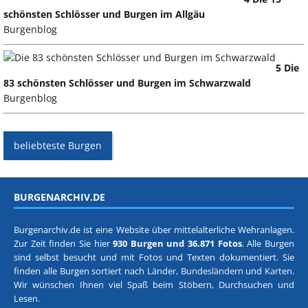
schönsten Schlösser und Burgen im Allgäu
Burgenblog
5 Die
83 schönsten Schlösser und Burgen im Schwarzwald
Burgenblog
beliebteste Burgen
BURGENARCHIV.DE
Burgenarchiv.de ist eine Website über mittelalterliche Wehranlagen.
Zur Zeit finden Sie hier
930 Burgen und 36.871 Fotos
. Alle Burgen
sind selbst besucht und mit Fotos und Texten dokumentiert. Sie
finden alle Burgen sortiert nach
Länder, Bundesländern
und
Karten
.
Wir wünschen Ihnen viel Spaß beim Stöbern, Durchsuchen und
Lesen.