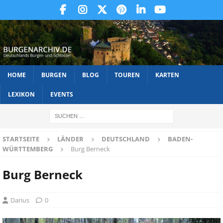
HOME
BURGEN
BLOG
TOUREN
KARTEN
LEXIKON
EVENTS
STARTSEITE
LÄNDER
DEUTSCHLAND
BADEN-
WÜRTTEMBERG
Burg Berneck
Burg Berneck
Darius
0