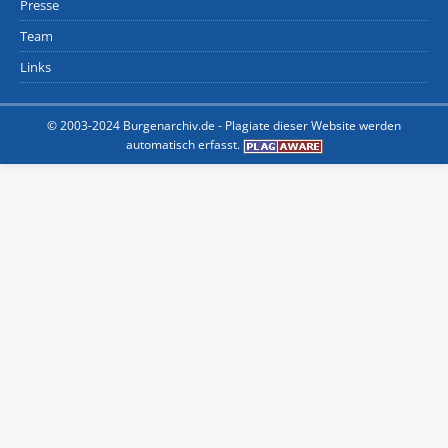
Presse
Team
Links
© 2003-2024 Burgenarchiv.de -
Plagiate dieser Website werden
automatisch erfasst.