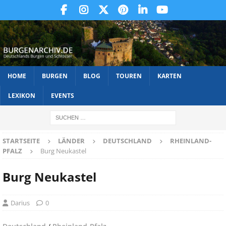
HOME
BURGEN
BLOG
TOUREN
KARTEN
LEXIKON
EVENTS
STARTSEITE
LÄNDER
DEUTSCHLAND
RHEINLAND-
PFALZ
Burg Neukastel
Burg Neukastel
Darius
0