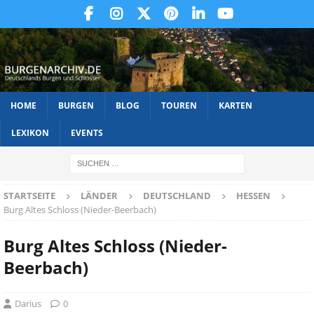
HOME
BURGEN
BLOG
TOUREN
KARTEN
LEXIKON
EVENTS
STARTSEITE
LÄNDER
DEUTSCHLAND
HESSEN
Burg Altes Schloss (Nieder-Beerbach)
Burg Altes Schloss (Nieder-
Beerbach)
Darius
0