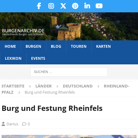
HOME
BURGEN
BLOG
TOUREN
KARTEN
LEXIKON
EVENTS
STARTSEITE
LÄNDER
DEUTSCHLAND
RHEINLAND-
PFALZ
Burg und Festung Rheinfels
Burg und Festung Rheinfels
Darius
0