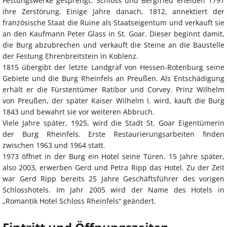
Festungswerke gesprengt. Schloss und Bergfried erleiden 1797
ihre Zerstörung. Einige Jahre danach, 1812, annektiert der
französische Staat die Ruine als Staatseigentum und verkauft sie
an den Kaufmann Peter Glass in St. Goar. Dieser beginnt damit,
die Burg abzubrechen und verkauft die Steine an die Baustelle
der Festung Ehrenbreitstein in Koblenz.
1815 übergibt der letzte Landgraf von Hessen-Rotenburg seine
Gebiete und die Burg Rheinfels an Preußen. Als Entschädigung
erhält er die Fürstentümer Ratibor und Corvey. Prinz Wilhelm
von Preußen, der später Kaiser Wilhelm I. wird, kauft die Burg
1843 und bewahrt sie vor weiteren Abbruch.
Viele Jahre später, 1925, wird die Stadt St. Goar Eigentümerin
der Burg Rheinfels. Erste Restaurierungsarbeiten finden
zwischen 1963 und 1964 statt.
1973 öffnet in der Burg ein Hotel seine Türen. 15 Jahre später,
also 2003, erwerben Gerd und Petra Ripp das Hotel. Zu der Zeit
war Gerd Ripp bereits 25 Jahre Geschäftsführer des vorigen
Schlosshotels. Im Jahr 2005 wird der Name des Hotels in
„Romantik Hotel Schloss Rheinfels“ geändert.