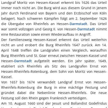
Landgraf Moritz von Hessen-Kassel erkennt bis 1626 das Urteil
immer noch nicht an. Die Burg wird aus diesem Grund in jenem
Jahr durch Ferdinand von Bayern und den Erzbischof von Köln
belagert. Nach schweren Kämpfen folgt am 2. September 1626
die Übergabe von Rheinfels an Hessen-
Darmstadt
. Das Urteil
war somit vollzogen und Georg II. von Hessen-
Darmstadt
nimmt
eine Restauration sowie einen Wiederaufbau in Angriff.
Der Familienzweig Hessen-Kassel erkennt das Urteil weiterhin
nicht an und erobert die Burg Rheinfels 1647 zurück. Am 14.
April 1648 treffen die Landgrafen einen Vergleich, woraufhin
Burg Rheinfels und St. Goar erneut zwischen Hessen-Kassel und
Hessen-
Darmstadt
aufgeteilt werden. Ein Jahr später, 1649,
etabliert sich Rheinfels als Sitz des Landgrafen Ernst von
Hessen-Rheinfels-Rotenburg, dem Sohn von Moritz von Hessen-
Kassel.
Von 1657 bis 1674 verwandelt Landgraf Ernst von Hessen-
Rheinfels-Rotenburg die Burg in eine mächtige Festung und
gründet dabei die Nebenlinie Hessen-Rheinfels. Die neue
Festung soll den Rhein gegen Frankreich verteidigen.
Am 10. August 1660 sind der Jesuit und Bollandist Godefridus