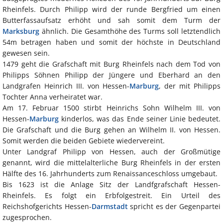
Rheinfels. Durch Philipp wird der runde Bergfried um einen
Butterfassaufsatz erhöht und sah somit dem Turm der
Marksburg
ähnlich. Die Gesamthöhe des Turms soll letztendlich
54m betragen haben und somit der höchste in Deutschland
gewesen sein.
1479 geht die Grafschaft mit Burg Rheinfels nach dem Tod von
Philipps Söhnen Philipp der Jüngere und Eberhard an den
Landgrafen Heinrich III. von Hessen-
Marburg
, der mit Philipps
Tochter Anna verheiratet war.
Am 17. Februar 1500 stirbt Heinrichs Sohn Wilhelm III. von
Hessen-
Marburg
kinderlos, was das Ende seiner Linie bedeutet.
Die Grafschaft und die Burg gehen an Wilhelm II. von Hessen.
Somit werden die beiden Gebiete wiedervereint.
Unter Landgraf Philipp von Hessen, auch der Großmütige
genannt, wird die mittelalterliche Burg Rheinfels in der ersten
Hälfte des 16. Jahrhunderts zum Renaissanceschloss umgebaut.
Bis 1623 ist die Anlage Sitz der Landfgrafschaft Hessen-
Rheinfels. Es folgt ein Erbfolgestreit. Ein Urteil des
Reichshofgerichts Hessen-
Darmstadt
spricht es der Gegenpartei
zugesprochen.