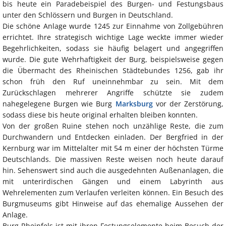
bis heute ein Paradebeispiel des Burgen- und Festungsbaus
unter den Schlössern und Burgen in Deutschland.
Die schöne Anlage wurde 1245 zur Einnahme von Zollgebühren
errichtet. Ihre strategisch wichtige Lage weckte immer wieder
Begehrlichkeiten, sodass sie häufig belagert und angegriffen
wurde. Die gute Wehrhaftigkeit der Burg, beispielsweise gegen
die Übermacht des Rheinischen Städtebundes 1256, gab ihr
schon früh den Ruf uneinnehmbar zu sein. Mit dem
Zurückschlagen mehrerer Angriffe schützte sie zudem
nahegelegene Burgen wie Burg
Marksburg
vor der Zerstörung,
sodass diese bis heute original erhalten bleiben konnten.
Von der großen Ruine stehen noch unzählige Reste, die zum
Durchwandern und Entdecken einladen. Der Bergfried in der
Kernburg war im Mittelalter mit 54 m einer der höchsten Türme
Deutschlands. Die massiven Reste weisen noch heute darauf
hin. Sehenswert sind auch die ausgedehnten Außenanlagen, die
mit unterirdischen Gängen und einem Labyrinth aus
Wehrelementen zum Verlaufen verleiten können. Ein Besuch des
Burgmuseums gibt Hinweise auf das ehemalige Aussehen der
Anlage.
Burg Rheinfels ist mit ihren Festungselemente beim Besuch der