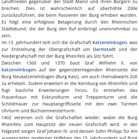
Landfrieden gegenüber der Stadt Mainz und ihren Bürgern zu
brechen. Dies ist wahrscheinlich auf überhöhte Zölle
zurückzuführen, die beim Passieren der Burg erhoben wurden.
Es folgt eine erfolglose Belagerung durch den Rheinischen
Städtebund, die der Burg den Ruf einbringt uneinnehmbar zu
sein.
Im 13. Jahrhundert teilt sich die Grafschaft
Katzenelnbogen
, was
zur Entstehung der Obergrafschaft um
Darmstadt
und der
Niedergrafschaft mit der Burg Rheinfels als Sitz führt.
Zwischen 1360 und 1370 baut Graf Wilhelm II. von
Katzenelnbogen
auf der gegenüberliegenden Rheinseite die
Burg Neukatzenelnbogen (Burg Katz), um auch rheinabwärts Zoll
zu erheben. Zudem erweitert er die Kernburg von Rheinfels und
fügt bauliche Erweiterungen hinzu. Es entstehen das
Frauenhaus mit Eckrundturm und Treppenturm und die
Schildmauer zur Hauptangriffsseite mit den zwei Türmen
Uhrturm und Büchsenmeisterturm.
1402 vereinen sich die Grafschaften wieder, wobei die Burg
Rheinfels zum Hauptsitz der neuen Grafschaft wird. In der
Folgezeit sorgen Graf Johann IV. und dessen Sohn Philipp für ein
ausgeprägtes modernes Hofleben des 15. Jahrhunderts auf Burg