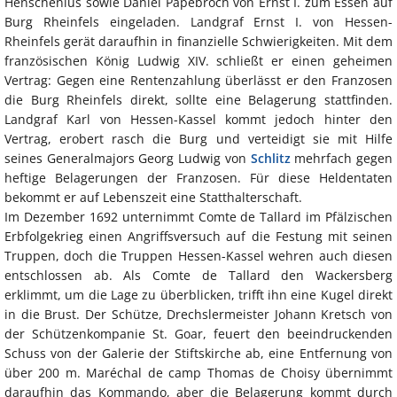
Henschenius sowie Daniel Papebroch von Ernst I. zum Essen auf
Burg Rheinfels eingeladen. Landgraf Ernst I. von Hessen-
Rheinfels gerät daraufhin in finanzielle Schwierigkeiten. Mit dem
französischen König Ludwig XIV. schließt er einen geheimen
Vertrag: Gegen eine Rentenzahlung überlässt er den Franzosen
die Burg Rheinfels direkt, sollte eine Belagerung stattfinden.
Landgraf Karl von Hessen-Kassel kommt jedoch hinter den
Vertrag, erobert rasch die Burg und verteidigt sie mit Hilfe
seines Generalmajors Georg Ludwig von
Schlitz
mehrfach gegen
heftige Belagerungen der Franzosen. Für diese Heldentaten
bekommt er auf Lebenszeit eine Statthalterschaft.
Im Dezember 1692 unternimmt Comte de Tallard im Pfälzischen
Erbfolgekrieg einen Angriffsversuch auf die Festung mit seinen
Truppen, doch die Truppen Hessen-Kassel wehren auch diesen
entschlossen ab. Als Comte de Tallard den Wackersberg
erklimmt, um die Lage zu überblicken, trifft ihn eine Kugel direkt
in die Brust. Der Schütze, Drechslermeister Johann Kretsch von
der Schützenkompanie St. Goar, feuert den beeindruckenden
Schuss von der Galerie der Stiftskirche ab, eine Entfernung von
über 200 m. Maréchal de camp Thomas de Choisy übernimmt
daraufhin das Kommando, aber die Belagerung kommt durch