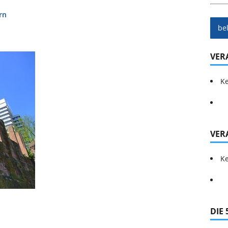
rn
be
VER
Ke
VER
Ke
DIE