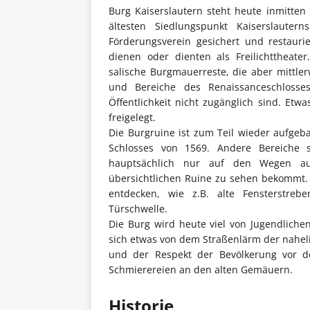
Burg Kaiserslautern steht heute inmitten
ältesten Siedlungspunkt Kaiserslaute
Förderungsverein gesichert und restauri
dienen oder dienten als Freilichttheater
salische Burgmauerreste, die aber mittler
und Bereiche des Renaissanceschlosse
Öffentlichkeit nicht zugänglich sind. E
freigelegt.
Die Burgruine ist zum Teil wieder aufgeb
Schlosses von 1569. Andere Bereiche 
hauptsächlich nur auf den Wegen au
übersichtlichen Ruine zu sehen bekommt. 
entdecken, wie z.B. alte Fensterstre
Türschwelle.
Die Burg wird heute viel von Jugendliche
sich etwas von dem Straßenlärm der naheli
und der Respekt der Bevölkerung vor 
Schmierereien an den alten Gemäuern.
Historie