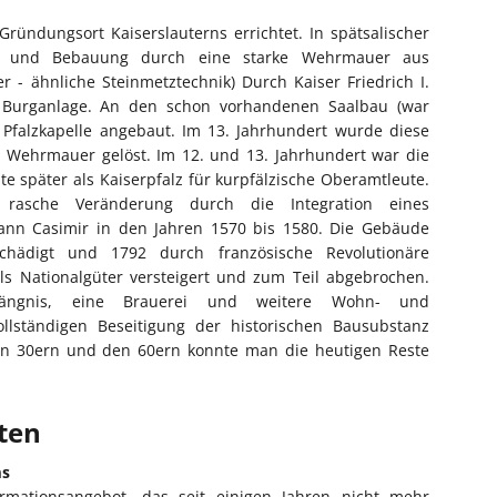
ündungsort Kaiserslauterns errichtet. In spätsalischer
g und Bebauung durch eine starke Wehrmauer aus
 - ähnliche Steinmetztechnik) Durch Kaiser Friedrich I.
 Burganlage. An den schon vorhandenen Saalbau (war
Pfalzkapelle angebaut. Im 13. Jahrhundert wurde diese
 Wehrmauer gelöst. Im 12. und 13. Jahrhundert war die
e später als Kaiserpfalz für kurpfälzische Oberamtleute.
rasche Veränderung durch die Integration eines
hann Casimir in den Jahren 1570 bis 1580. Die Gebäude
hädigt und 1792 durch französische Revolutionäre
ls Nationalgüter versteigert und zum Teil abgebrochen.
ängnis, eine Brauerei und weitere Wohn- und
ollständigen Beseitigung der historischen Bausubstanz
en 30ern und den 60ern konnte man die heutigen Reste
iten
ms
ormationsangebot, das seit einigen Jahren nicht mehr