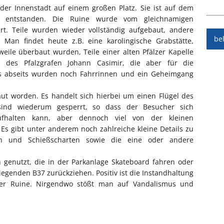
 der Innenstadt auf einem großen Platz. Sie ist auf dem
rns entstanden. Die Ruine wurde vom gleichnamigen
ert. Teile wurden wieder vollständig aufgebaut, andere
be
. Man findet heute z.B. eine karolingische Grabstätte,
weile überbaut wurden, Teile einer alten Pfälzer Kapelle
s des Pfalzgrafen Johann Casimir, die aber für die
twas abseits wurden noch Fahrrinnen und ein Geheimgang
aut worden. Es handelt sich hierbei um einen Flügel des
sind wiederum gesperrt, so dass der Besucher sich
fhalten kann, aber dennoch viel von der kleinen
Es gibt unter anderem noch zahlreiche kleine Details zu
ben und Schießscharten sowie die eine oder andere
n genutzt, die in der Parkanlage Skateboard fahren oder
egenden B37 zurückziehen. Positiv ist die Instandhaltung
der Ruine. Nirgendwo stößt man auf Vandalismus und