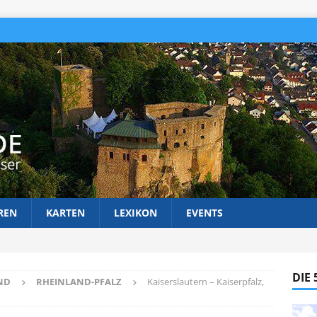
REN
KARTEN
LEXIKON
EVENTS
DIE
ND
RHEINLAND-PFALZ
Kaiserslautern – Kaiserpfalz,