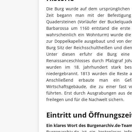
Die Burg wurde auf dem ursprünglichen Gr
Zeit begann man mit der Befestigun
Quadersteinen (Vorläufer der Buckelquader
Barbarossa um 1160 entstand die erste
wahrscheinlich ein Wohnturm) wurde die 
zur Doppelkapelle ausgebaut und von der
Burg Sitz der Reichsschultheißen und dient
Unter diesen erfuhr die Burg eine 
Renaissanceschlosses durch Pfalzgraf Jo
wurden im 18. Jahrhundert stark besc
niedergebrannt. 1813 wurden die Reste a
Anschließend erbaute man ein Gef
Wirtschaftsgebäude, die zu einer fast v
führten. Erst durch Ausgrabungen aus d
freilegen und für die Nachwelt sichern.
Eintritt und Öffnungsze
Ein klares Wort des Burgenarchiv.de-Tea
Burgenarchiv.de ist ein kostenloses Inf