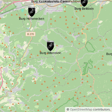
©
OpenStreetMap
contributors.