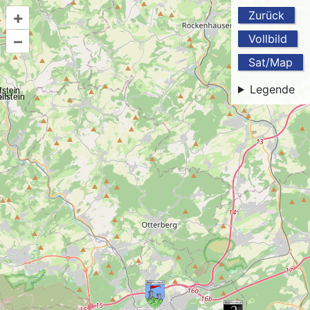
+
Zurück
–
Vollbild
Sat/Map
Legende