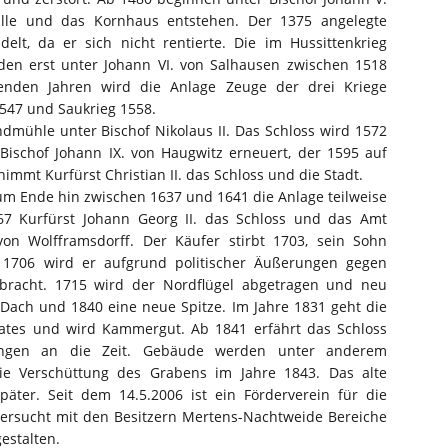
lle und das Kornhaus entstehen. Der 1375 angelegte
t, da er sich nicht rentierte. Die im Hussittenkrieg
en erst unter Johann VI. von Salhausen zwischen 1518
genden Jahren wird die Anlage Zeuge der drei Kriege
1547 und Saukrieg 1558.
dmühle unter Bischof Nikolaus II. Das Schloss wird 1572
ischof Johann IX. von Haugwitz erneuert, der 1595 auf
immt Kurfürst Christian II. das Schloss und die Stadt.
um Ende hin zwischen 1637 und 1641 die Anlage teilweise
67 Kurfürst Johann Georg II. das Schloss und das Amt
n Wolfframsdorff. Der Käufer stirbt 1703, sein Sohn
 1706 wird er aufgrund politischer Äußerungen gegen
bracht. 1715 wird der Nordflügel abgetragen und neu
 Dach und 1840 eine neue Spitze. Im Jahre 1831 geht die
aates und wird Kammergut. Ab 1841 erfährt das Schloss
ungen an die Zeit. Gebäude werden unter anderem
ie Verschüttung des Grabens im Jahre 1843. Das alte
äter. Seit dem 14.5.2006 ist ein Förderverein für die
versucht mit den Besitzern Mertens-Nachtweide Bereiche
estalten.