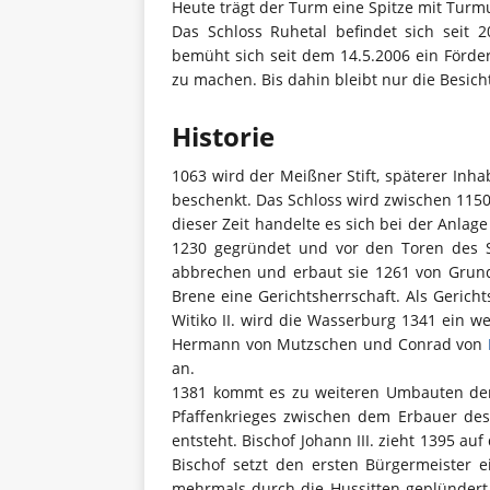
Heute trägt der Turm eine Spitze mit Turm
Das Schloss Ruhetal befindet sich seit 
bemüht sich seit dem 14.5.2006 ein Förder
zu machen. Bis dahin bleibt nur die Besic
Historie
1063 wird der Meißner Stift, späterer Inh
beschenkt. Das Schloss wird zwischen 1150 
dieser Zeit handelte es sich bei der Anlag
1230 gegründet und vor den Toren des Sch
abbrechen und erbaut sie 1261 von Grund 
Brene eine Gerichtsherrschaft. Als Gerich
Witiko II. wird die Wasserburg 1341 ein w
Hermann von Mutzschen und Conrad von
an.
1381 kommt es zu weiteren Umbauten der 
Pfaffenkrieges zwischen dem Erbauer de
entsteht. Bischof Johann III. zieht 1395 a
Bischof setzt den ersten Bürgermeister 
mehrmals durch die Hussitten geplündert 