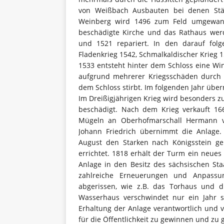
von Weißbach Ausbauten bei denen Stä
Weinberg wird 1496 zum Feld umgewandel
beschädigte Kirche und das Rathaus werd
und 1521 repariert. In den darauf fol
Fladenkrieg 1542, Schmalkaldischer Krieg 
1533 entsteht hinter dem Schloss eine Win
aufgrund mehrerer Kriegsschäden durch B
dem Schloss stirbt. Im folgenden Jahr übern
Im Dreißigjährigen Krieg wird besonders z
beschädigt. Nach dem Krieg verkauft 16
Mügeln an Oberhofmarschall Hermann vo
Johann Friedrich übernimmt die Anlage.
August den Starken nach Königsstein ge
errichtet. 1818 erhält der Turm ein neues
Anlage in den Besitz des sächsischen St
zahlreiche Erneuerungen und Anpass
abgerissen, wie z.B. das Torhaus und d
Wasserhaus verschwindet nur ein Jahr sp
Erhaltung der Anlage verantwortlich und 
für die Öffentlichkeit zu gewinnen und zu g