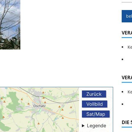
be
VER
Ke
VER
Ke
DIE