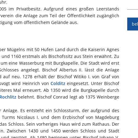
uhr.
2005 im Privatbesitz. Aufgrund eines großen Leerstands
verein die Anlage zum Teil der Öffentlichkeit zugänglich
htigung vom öffentlichem Gelände aus.
be
aber Mügelns mit 50 Hufen Land durch die Kaiserin Agnes
und 1160 erstmals als Bischofssitz aus Stein erwähnt. Zu
e um eine Wasserburg mit Burgkapelle. Die Stadt wird erst
losses angelegt. Bischof Albertus II. lässt die Anlage
auf neu. 1278 erhält der Bischof Witiko I. von Graf von
tsvogt wird Heinrich von
Colditz
eingesetzt. Unter Bischof
eiteres Mal erneuert. Ab 1350 wird die Burgkapelle durch
Rochlitz
belehnt. Bischof Conrad legt ab 1375 Weinberge
Anlage. Es entsteht ein Schlossturm, der aufgrund des
s Turms Nicolaus I. und dem Erzbischof von Magdeburg
uf das Schloss. Sein vorheriges Haus wird zum Rathaus. Der
ein. Zwischen 1430 und 1450 werden Schloss und Stadt
und zerstört. Ab 1480 beginnen unter Bischof Johann V.