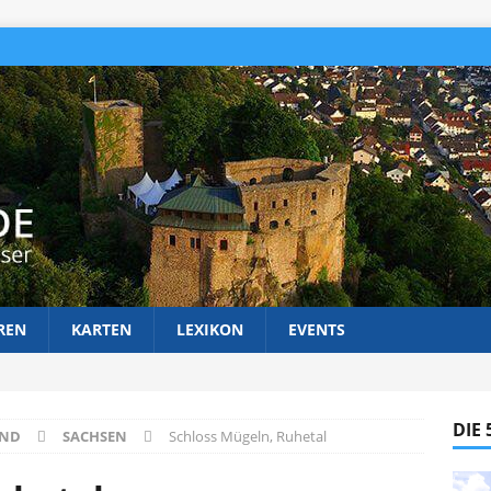
REN
KARTEN
LEXIKON
EVENTS
DIE
AND
SACHSEN
Schloss Mügeln, Ruhetal