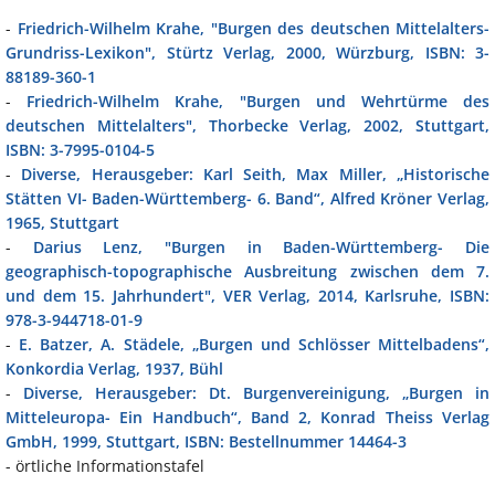
-
Friedrich-Wilhelm Krahe, "Burgen des deutschen Mittelalters-
Grundriss-Lexikon", Stürtz Verlag, 2000, Würzburg, ISBN: 3-
88189-360-1
-
Friedrich-Wilhelm Krahe, "Burgen und Wehrtürme des
deutschen Mittelalters", Thorbecke Verlag, 2002, Stuttgart,
ISBN: 3-7995-0104-5
-
Diverse, Herausgeber: Karl Seith, Max Miller, „Historische
Stätten VI- Baden-Württemberg- 6. Band“, Alfred Kröner Verlag,
1965, Stuttgart
-
Darius Lenz, "Burgen in Baden-Württemberg- Die
geographisch-topographische Ausbreitung zwischen dem 7.
und dem 15. Jahrhundert", VER Verlag, 2014, Karlsruhe, ISBN:
978-3-944718-01-9
-
E. Batzer, A. Städele, „Burgen und Schlösser Mittelbadens“,
Konkordia Verlag, 1937, Bühl
-
Diverse, Herausgeber: Dt. Burgenvereinigung, „Burgen in
Mitteleuropa- Ein Handbuch“, Band 2, Konrad Theiss Verlag
GmbH, 1999, Stuttgart, ISBN: Bestellnummer 14464-3
- örtliche Informationstafel