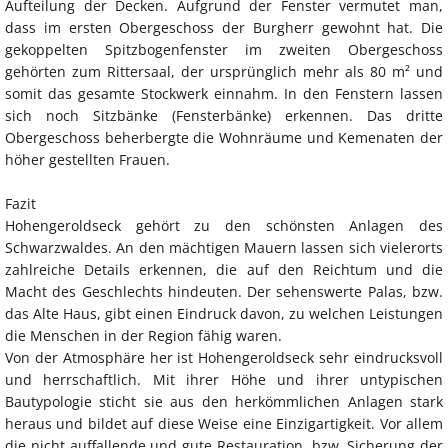
Aufteilung der Decken. Aufgrund der Fenster vermutet man,
dass im ersten Obergeschoss der Burgherr gewohnt hat. Die
gekoppelten Spitzbogenfenster im zweiten Obergeschoss
gehörten zum Rittersaal, der ursprünglich mehr als 80 m² und
somit das gesamte Stockwerk einnahm. In den Fenstern lassen
sich noch Sitzbänke (Fensterbänke) erkennen. Das dritte
Obergeschoss beherbergte die Wohnräume und Kemenaten der
höher gestellten Frauen.
Fazit
Hohengeroldseck gehört zu den schönsten Anlagen des
Schwarzwaldes. An den mächtigen Mauern lassen sich vielerorts
zahlreiche Details erkennen, die auf den Reichtum und die
Macht des Geschlechts hindeuten. Der sehenswerte Palas, bzw.
das Alte Haus, gibt einen Eindruck davon, zu welchen Leistungen
die Menschen in der Region fähig waren.
Von der Atmosphäre her ist Hohengeroldseck sehr eindrucksvoll
und herrschaftlich. Mit ihrer Höhe und ihrer untypischen
Bautypologie sticht sie aus den herkömmlichen Anlagen stark
heraus und bildet auf diese Weise eine Einzigartigkeit. Vor allem
die nicht auffallende und gute Restauration, bzw. Sicherung der