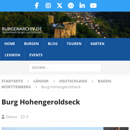
HOME
BURGEN
BLOG
TOUREN
KARTEN
LEXIKON
EVENTS
STARTSEITE
LÄNDER
DEUTSCHLAND
BADEN-
WÜRTTEMBERG
Burg Hohengeroldseck
Burg Hohengeroldseck
Darius
0