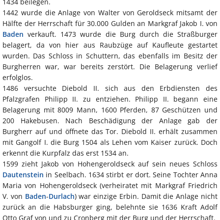
1434 beilegen.
1442 wurde die Anlage von Walter von Geroldseck mitsamt der
Hälfte der Herrschaft für 30.000 Gulden an Markgraf Jakob I. von
Baden
verkauft. 1473 wurde die Burg durch die Straßburger
belagert, da von hier aus Raubzüge auf Kaufleute gestartet
wurden. Das Schloss in Schuttern, das ebenfalls im Besitz der
Burgherren war, war bereits zerstört. Die Belagerung verlief
erfolglos.
1486 versuchte Diebold II. sich aus den Erbdiensten des
Pfalzgrafen Philipp II. zu entziehen. Philipp II. begann eine
Belagerung mit 8009 Mann, 1600 Pferden, 87 Geschützen und
200 Hakebusen. Nach Beschädigung der Anlage gab der
Burgherr auf und öffnete das Tor. Diebold II. erhält zusammen
mit Gangolf I. die Burg 1504 als Lehen vom Kaiser zurück. Doch
erkennt die Kurpfalz das erst 1534 an.
1599 zieht Jakob von Hohengeroldseck auf sein neues Schloss
Dautenstein
in Seelbach. 1634 stirbt er dort. Seine Tochter Anna
Maria von Hohengeroldseck (verheiratet mit Markgraf Friedrich
V. von
Baden
-
Durlach
) war einzige Erbin. Damit die Anlage nicht
zurück an die Habsburger ging, belehnte sie 1636 Kraft Adolf
Otto Graf von und zu Cronberg mit der Burg und der Herrschaft.