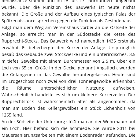
Renaissance stammt und im 15. bis 17. Jahrhundert umgebaut
wurde. Über die Funktion des Bauwerks ist heute nichts
bekannt. Die Größe und der Aufbau eines typischen Palas der
Spätrenaissance sprechen gegen die Funktion als Gesindehaus.
Folgt man dem Weg am Vereinshaus vorbei an die Ostseite der
Anlage, so erreicht man in der Südostecke die Reste des
Rupprecht-Stocks. Das Bauwerk wird namentlich 1435 erstmals
erwähnt. Es beherbergte den Kerker der Anlage. Ursprünglich
besaß das Gebäude zwei Stockwerke und ein unterirdisches, 3,5
m tiefes Gewölbe mit einem Durchmesser von 2,5 m. Über ein
Loch von 65 cm Größe in der Decke, genannt Angstloch, wurden
die Gefangenen in das Gewölbe heruntergelassen. Heute sind
im Erdgeschoss noch zwei von drei Tonnengewölbe erkennbar,
die Räume unterschiedlicher Nutzung aufweisen.
Wahrscheinlich handelte es sich um kleinere Kerkerzellen. Der
Rupprechtstock ist wahrscheinlich älter als angenommen, da
man am Boden des Kellergewölbes ein Stück Eichenholz von
1265 fand.
An der Südseite der Unterburg stößt man an der Wehrmauer auf
ein Loch. Hier befand sich die Schmiede. Sie wurde 2011 bei
Mauersanierungsarbeiten mit einem Bodenradar gefunden. Die