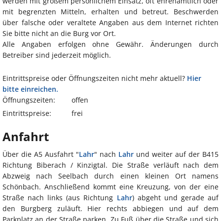
werden mit großem persönlichem Einsatz, oft ehrenamtlich oder
mit begrenzten Mitteln, erhalten und betreut. Beschwerden
über falsche oder veraltete Angaben aus dem Internet richten
Sie bitte nicht an die Burg vor Ort.
Alle Angaben erfolgen ohne Gewähr. Änderungen durch
Betreiber sind jederzeit möglich.
Eintrittspreise oder Öffnungszeiten nicht mehr aktuell?
Hier
bitte einreichen.
Öffnungszeiten:
offen
Eintrittspreise:
frei
Anfahrt
Über die A5 Ausfahrt "
Lahr
" nach
Lahr
und weiter auf der B415
Richtung Biberach / Kinzigtal. Die Straße verläuft nach dem
Abzweig nach Seelbach durch einen kleinen Ort namens
Schönbach. Anschließend kommt eine Kreuzung, von der eine
Straße nach links (aus Richtung
Lahr
) abgeht und gerade auf
den Burgberg zuläuft. Hier rechts abbiegen und auf dem
Parkplatz an der Straße parken. Zu Fuß über die Straße und sich