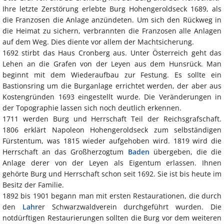
Ihre letzte Zerstörung erlebte Burg Hohengeroldseck 1689, als
die Franzosen die Anlage anzündeten. Um sich den Rückweg in
die Heimat zu sichern, verbrannten die Franzosen alle Anlagen
auf dem Weg. Dies diente vor allem der Machtsicherung.
1692 stirbt das Haus Cronberg aus. Unter Österreich geht das
Lehen an die Grafen von der Leyen aus dem Hunsrück. Man
beginnt mit dem Wiederaufbau zur Festung. Es sollte ein
Bastionsring um die Burganlage errichtet werden, der aber aus
Kostengründen 1693 eingestellt wurde. Die Veränderungen in
der Topographie lassen sich noch deutlich erkennen.
1711 werden Burg und Herrschaft Teil der Reichsgrafschaft.
1806 erklärt Napoleon Hohengeroldseck zum selbständigen
Fürstentum, was 1815 wieder aufgehoben wird. 1819 wird die
Herrschaft an das Großherzogtum
Baden
übergeben, die die
Anlage derer von der Leyen als Eigentum erlassen. Ihnen
gehörte Burg und Herrschaft schon seit 1692. Sie ist bis heute im
Besitz der Familie.
1892 bis 1901 begann man mit ersten Restaurationen, die durch
den
Lahr
er Schwarzwaldverein durchgeführt wurden. Die
notdürftigen Restaurierungen sollten die Burg vor dem weiteren