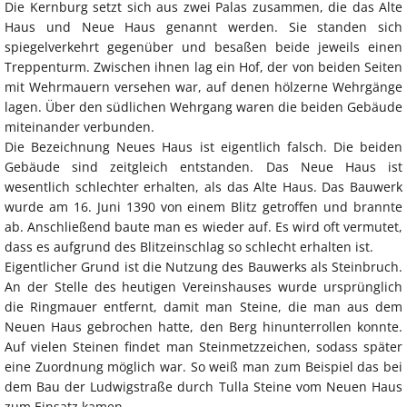
Die Kernburg setzt sich aus zwei Palas zusammen, die das Alte
Haus und Neue Haus genannt werden. Sie standen sich
spiegelverkehrt gegenüber und besaßen beide jeweils einen
Treppenturm. Zwischen ihnen lag ein Hof, der von beiden Seiten
mit Wehrmauern versehen war, auf denen hölzerne Wehrgänge
lagen. Über den südlichen Wehrgang waren die beiden Gebäude
miteinander verbunden.
Die Bezeichnung Neues Haus ist eigentlich falsch. Die beiden
Gebäude sind zeitgleich entstanden. Das Neue Haus ist
wesentlich schlechter erhalten, als das Alte Haus. Das Bauwerk
wurde am 16. Juni 1390 von einem Blitz getroffen und brannte
ab. Anschließend baute man es wieder auf. Es wird oft vermutet,
dass es aufgrund des Blitzeinschlag so schlecht erhalten ist.
Eigentlicher Grund ist die Nutzung des Bauwerks als Steinbruch.
An der Stelle des heutigen Vereinshauses wurde ursprünglich
die Ringmauer entfernt, damit man Steine, die man aus dem
Neuen Haus gebrochen hatte, den Berg hinunterrollen konnte.
Auf vielen Steinen findet man Steinmetzzeichen, sodass später
eine Zuordnung möglich war. So weiß man zum Beispiel das bei
dem Bau der Ludwigstraße durch Tulla Steine vom Neuen Haus
zum Einsatz kamen.