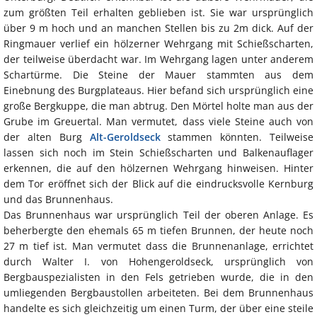
zum größten Teil erhalten geblieben ist. Sie war ursprünglich
über 9 m hoch und an manchen Stellen bis zu 2m dick. Auf der
Ringmauer verlief ein hölzerner Wehrgang mit Schießscharten,
der teilweise überdacht war. Im Wehrgang lagen unter anderem
Schartürme. Die Steine der Mauer stammten aus dem
Einebnung des Burgplateaus. Hier befand sich ursprünglich eine
große Bergkuppe, die man abtrug. Den Mörtel holte man aus der
Grube im Greuertal. Man vermutet, dass viele Steine auch von
der alten Burg
Alt-Geroldseck
stammen könnten. Teilweise
lassen sich noch im Stein Schießscharten und Balkenauflager
erkennen, die auf den hölzernen Wehrgang hinweisen. Hinter
dem Tor eröffnet sich der Blick auf die eindrucksvolle Kernburg
und das Brunnenhaus.
Das Brunnenhaus war ursprünglich Teil der oberen Anlage. Es
beherbergte den ehemals 65 m tiefen Brunnen, der heute noch
27 m tief ist. Man vermutet dass die Brunnenanlage, errichtet
durch Walter I. von Hohengeroldseck, ursprünglich von
Bergbauspezialisten in den Fels getrieben wurde, die in den
umliegenden Bergbaustollen arbeiteten. Bei dem Brunnenhaus
handelte es sich gleichzeitig um einen Turm, der über eine steile