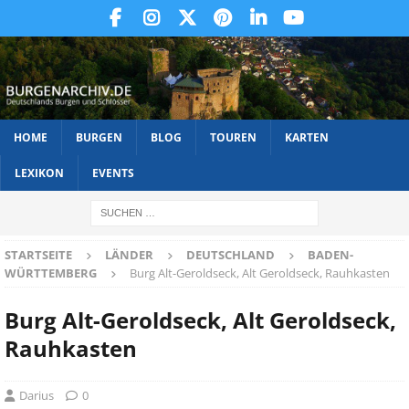
HOME
BURGEN
BLOG
TOUREN
KARTEN
LEXIKON
EVENTS
STARTSEITE
LÄNDER
DEUTSCHLAND
BADEN-
WÜRTTEMBERG
Burg Alt-Geroldseck, Alt Geroldseck, Rauhkasten
Burg Alt-Geroldseck, Alt Geroldseck,
Rauhkasten
Darius
0