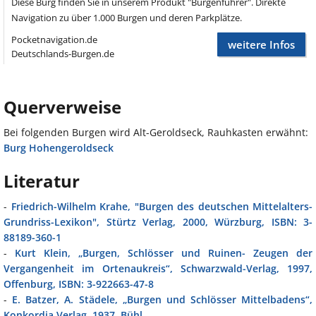
Diese Burg finden Sie in unserem Produkt "Burgenführer". Direkte
Navigation zu über 1.000 Burgen und deren Parkplätze.
Pocketnavigation.de
weitere Infos
Deutschlands-Burgen.de
Querverweise
Bei folgenden Burgen wird Alt-Geroldseck, Rauhkasten erwähnt:
Burg Hohengeroldseck
Literatur
-
Friedrich-Wilhelm Krahe, "Burgen des deutschen Mittelalters-
Grundriss-Lexikon", Stürtz Verlag, 2000, Würzburg, ISBN: 3-
88189-360-1
-
Kurt Klein, „Burgen, Schlösser und Ruinen- Zeugen der
Vergangenheit im Ortenaukreis“, Schwarzwald-Verlag, 1997,
Offenburg, ISBN: 3-922663-47-8
-
E. Batzer, A. Städele, „Burgen und Schlösser Mittelbadens“,
Konkordia Verlag, 1937, Bühl