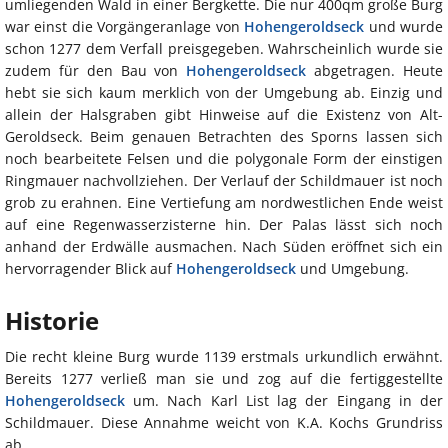
umliegenden Wald in einer Bergkette. Die nur 400qm große Burg
war einst die Vorgängeranlage von
Hohengeroldseck
und wurde
schon 1277 dem Verfall preisgegeben. Wahrscheinlich wurde sie
zudem für den Bau von
Hohengeroldseck
abgetragen. Heute
hebt sie sich kaum merklich von der Umgebung ab. Einzig und
allein der Halsgraben gibt Hinweise auf die Existenz von Alt-
Geroldseck. Beim genauen Betrachten des Sporns lassen sich
noch bearbeitete Felsen und die polygonale Form der einstigen
Ringmauer nachvollziehen. Der Verlauf der Schildmauer ist noch
grob zu erahnen. Eine Vertiefung am nordwestlichen Ende weist
auf eine Regenwasserzisterne hin. Der Palas lässt sich noch
anhand der Erdwälle ausmachen. Nach Süden eröffnet sich ein
hervorragender Blick auf
Hohengeroldseck
und Umgebung.
Historie
Die recht kleine Burg wurde 1139 erstmals urkundlich erwähnt.
Bereits 1277 verließ man sie und zog auf die fertiggestellte
Hohengeroldseck
um. Nach Karl List lag der Eingang in der
Schildmauer. Diese Annahme weicht von K.A. Kochs Grundriss
ab.