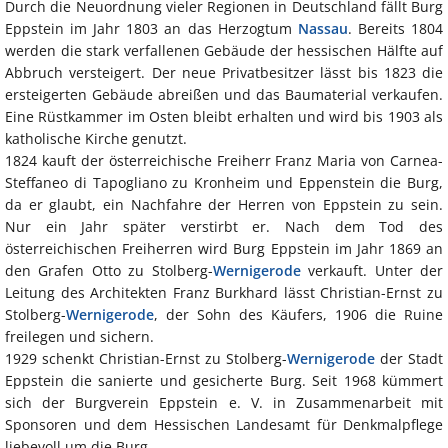
Durch die Neuordnung vieler Regionen in Deutschland fällt Burg
Eppstein im Jahr 1803 an das Herzogtum
Nassau
. Bereits 1804
werden die stark verfallenen Gebäude der hessischen Hälfte auf
Abbruch versteigert. Der neue Privatbesitzer lässt bis 1823 die
ersteigerten Gebäude abreißen und das Baumaterial verkaufen.
Eine Rüstkammer im Osten bleibt erhalten und wird bis 1903 als
katholische Kirche genutzt.
1824 kauft der österreichische Freiherr Franz Maria von Carnea-
Steffaneo di Tapogliano zu Kronheim und Eppenstein die Burg,
da er glaubt, ein Nachfahre der Herren von Eppstein zu sein.
Nur ein Jahr später verstirbt er. Nach dem Tod des
österreichischen Freiherren wird Burg Eppstein im Jahr 1869 an
den Grafen Otto zu Stolberg-
Wernigerode
verkauft. Unter der
Leitung des Architekten Franz Burkhard lässt Christian-Ernst zu
Stolberg-
Wernigerode
, der Sohn des Käufers, 1906 die Ruine
freilegen und sichern.
1929 schenkt Christian-Ernst zu Stolberg-
Wernigerode
der Stadt
Eppstein die sanierte und gesicherte Burg. Seit 1968 kümmert
sich der Burgverein Eppstein e. V. in Zusammenarbeit mit
Sponsoren und dem Hessischen Landesamt für Denkmalpflege
liebevoll um die Burg.