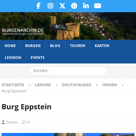
HOME
BURGEN
BLOG
TOUREN
KARTEN
LEXIKON
EVENTS
STARTSEITE
LÄNDER
DEUTSCHLAND
HESSEN
Burg Eppstein
Burg Eppstein
Darius
0