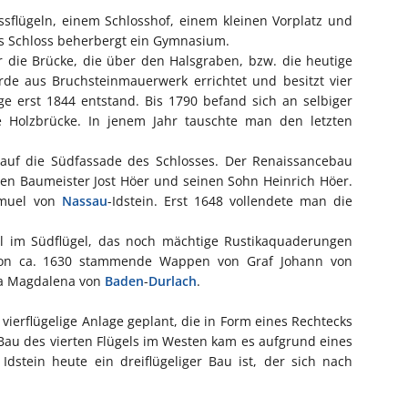
ossflügeln, einem Schlosshof, einem kleinen Vorplatz und
s Schloss beherbergt ein Gymnasium.
 die Brücke, die über den Halsgraben, bzw. die heutige
de aus Bruchsteinmauerwerk errichtet und besitzt vier
e erst 1844 entstand. Bis 1790 befand sich an selbiger
e Holzbrücke. In jenem Jahr tauschte man den letzten
k auf die Südfassade des Schlosses. Der Renaissancebau
en Baumeister Jost Höer und seinen Sohn Heinrich Höer.
amuel von
Nassau
-Idstein. Erst 1648 vollendete man die
l im Südflügel, das noch mächtige Rustikaquaderungen
 von ca. 1630 stammende Wappen von Graf Johann von
lla Magdalena von
Baden
-
Durlach
.
ierflügelige Anlage geplant, die in Form eines Rechtecks
Bau des vierten Flügels im Westen kam es aufgrund eines
Idstein heute ein dreiflügeliger Bau ist, der sich nach