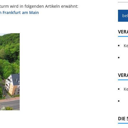
turm wird in folgenden Artikeln erwähnt:
m Frankfurt am Main
be
VER
Ke
VER
Ke
DIE