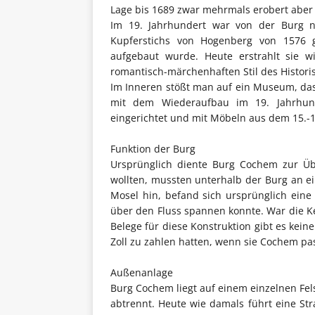
Lage bis 1689 zwar mehrmals erobert aber n
Im 19. Jahrhundert war von der Burg n
Kupferstichs von Hogenberg von 1576 g
aufgebaut wurde. Heute erstrahlt sie 
romantisch-märchenhaften Stil des Histori
Im Inneren stößt man auf ein Museum, das
mit dem Wiederaufbau im 19. Jahrhunder
eingerichtet und mit Möbeln aus dem 15.-1
Funktion der Burg
Ursprünglich diente Burg Cochem zur Üb
wollten, mussten unterhalb der Burg an ein
Mosel hin, befand sich ursprünglich eine
über den Fluss spannen konnte. War die Ke
Belege für diese Konstruktion gibt es keine
Zoll zu zahlen hatten, wenn sie Cochem pas
Außenanlage
Burg Cochem liegt auf einem einzelnen Fels
abtrennt. Heute wie damals führt eine Stra