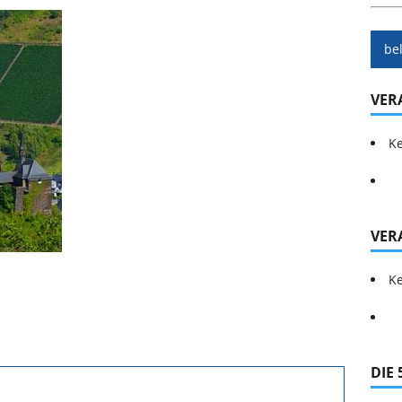
be
VER
Ke
VER
Ke
DIE