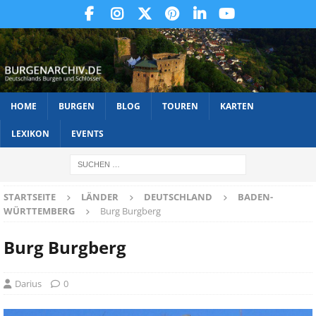
HOME
BURGEN
BLOG
TOUREN
KARTEN
LEXIKON
EVENTS
STARTSEITE
LÄNDER
DEUTSCHLAND
BADEN-
WÜRTTEMBERG
Burg Burgberg
Burg Burgberg
Darius
0