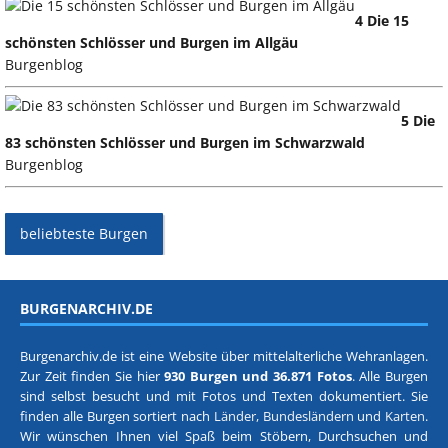
4 Die 15
schönsten Schlösser und Burgen im Allgäu
Burgenblog
5 Die
83 schönsten Schlösser und Burgen im Schwarzwald
Burgenblog
beliebteste Burgen
BURGENARCHIV.DE
Burgenarchiv.de ist eine Website über mittelalterliche Wehranlagen.
Zur Zeit finden Sie hier
930 Burgen und 36.871 Fotos
. Alle Burgen
sind selbst besucht und mit Fotos und Texten dokumentiert. Sie
finden alle Burgen sortiert nach
Länder, Bundesländern
und
Karten
.
Wir wünschen Ihnen viel Spaß beim Stöbern, Durchsuchen und