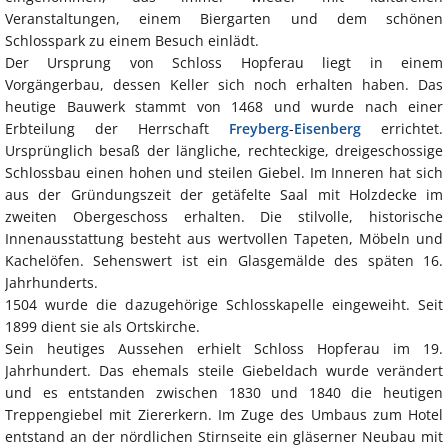
Veranstaltungen, einem Biergarten und dem schönen
Schlosspark zu einem Besuch einlädt.
Der Ursprung von Schloss Hopferau liegt in einem
Vorgängerbau, dessen Keller sich noch erhalten haben. Das
heutige Bauwerk stammt von 1468 und wurde nach einer
Erbteilung der Herrschaft
Freyberg
-
Eisenberg
errichtet.
Ursprünglich besaß der längliche, rechteckige, dreigeschossige
Schlossbau einen hohen und steilen Giebel. Im Inneren hat sich
aus der Gründungszeit der getäfelte Saal mit Holzdecke im
zweiten Obergeschoss erhalten. Die stilvolle, historische
Innenausstattung besteht aus wertvollen Tapeten, Möbeln und
Kachelöfen. Sehenswert ist ein Glasgemälde des späten 16.
Jahrhunderts.
1504 wurde die dazugehörige Schlosskapelle eingeweiht. Seit
1899 dient sie als Ortskirche.
Sein heutiges Aussehen erhielt Schloss Hopferau im 19.
Jahrhundert. Das ehemals steile Giebeldach wurde verändert
und es entstanden zwischen 1830 und 1840 die heutigen
Treppengiebel mit Ziererkern. Im Zuge des Umbaus zum Hotel
entstand an der nördlichen Stirnseite ein gläserner Neubau mit