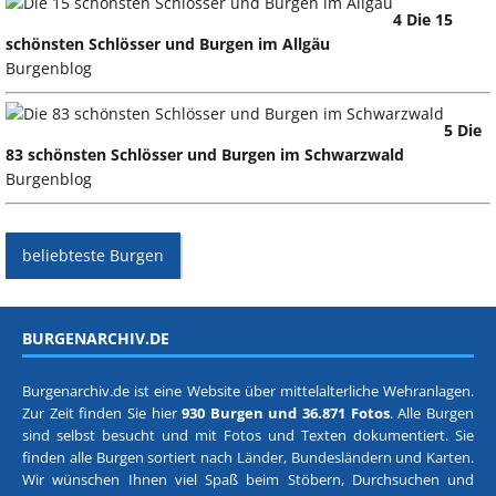
4 Die 15
schönsten Schlösser und Burgen im Allgäu
Burgenblog
5 Die
83 schönsten Schlösser und Burgen im Schwarzwald
Burgenblog
beliebteste Burgen
BURGENARCHIV.DE
Burgenarchiv.de ist eine Website über mittelalterliche Wehranlagen.
Zur Zeit finden Sie hier
930 Burgen und 36.871 Fotos
. Alle Burgen
sind selbst besucht und mit Fotos und Texten dokumentiert. Sie
finden alle Burgen sortiert nach
Länder, Bundesländern
und
Karten
.
Wir wünschen Ihnen viel Spaß beim Stöbern, Durchsuchen und