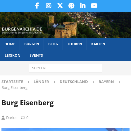
HOME
BURGEN
BLOG
TOUREN
KARTEN
LEXIKON
EVENTS
STARTSEITE
LÄNDER
DEUTSCHLAND
BAYERN
Burg Eisenberg
Burg Eisenberg
Darius
0