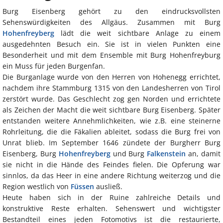
Burg Eisenberg gehört zu den eindrucksvollsten
Sehenswürdigkeiten des Allgäus. Zusammen mit Burg
Hohenfreyberg
lädt die weit sichtbare Anlage zu einem
ausgedehnten Besuch ein. Sie ist in vielen Punkten eine
Besonderheit und mit dem Ensemble mit Burg Hohenfreyburg
ein Muss für jeden Burgenfan.
Die Burganlage wurde von den Herren von Hohenegg errichtet,
nachdem ihre Stammburg 1315 von den Landesherren von Tirol
zerstört wurde. Das Geschlecht zog gen Norden und errichtete
als Zeichen der Macht die weit sichtbare Burg Eisenberg. Später
entstanden weitere Annehmlichkeiten, wie z.B. eine steinerne
Rohrleitung, die die Fäkalien ableitet, sodass die Burg frei von
Unrat blieb. Im September 1646 zündete der Burgherr Burg
Eisenberg, Burg
Hohenfreyberg
und Burg
Falkenstein
an, damit
sie nicht in die Hände des Feindes fielen. Die Opferung war
sinnlos, da das Heer in eine andere Richtung weiterzog und die
Region westlich von
Füssen
ausließ.
Heute haben sich in der Ruine zahlreiche Details und
konstruktive Reste erhalten. Sehenswert und wichtigster
Bestandteil eines jeden Fotomotivs ist die restaurierte,