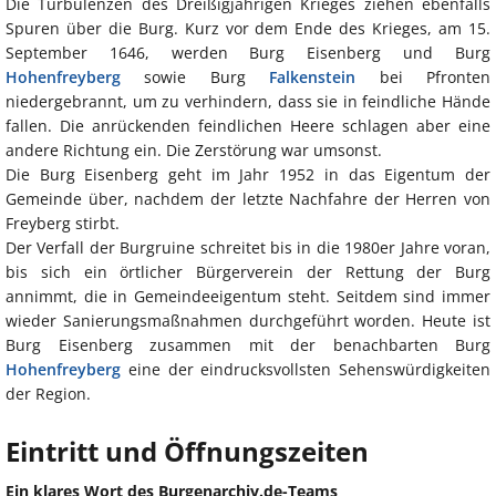
Die Turbulenzen des Dreißigjährigen Krieges ziehen ebenfalls
Spuren über die Burg. Kurz vor dem Ende des Krieges, am 15.
September 1646, werden Burg Eisenberg und Burg
Hohenfreyberg
sowie Burg
Falkenstein
bei Pfronten
niedergebrannt, um zu verhindern, dass sie in feindliche Hände
fallen. Die anrückenden feindlichen Heere schlagen aber eine
andere Richtung ein. Die Zerstörung war umsonst.
Die Burg Eisenberg geht im Jahr 1952 in das Eigentum der
Gemeinde über, nachdem der letzte Nachfahre der Herren von
Freyberg stirbt.
Der Verfall der Burgruine schreitet bis in die 1980er Jahre voran,
bis sich ein örtlicher Bürgerverein der Rettung der Burg
annimmt, die in Gemeindeeigentum steht. Seitdem sind immer
wieder Sanierungsmaßnahmen durchgeführt worden. Heute ist
Burg Eisenberg zusammen mit der benachbarten Burg
Hohenfreyberg
eine der eindrucksvollsten Sehenswürdigkeiten
der Region.
Eintritt und Öffnungszeiten
Ein klares Wort des Burgenarchiv.de-Teams