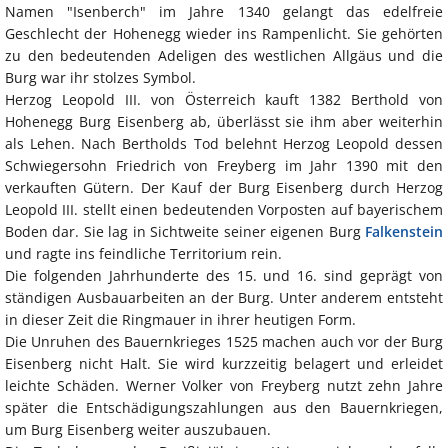
Namen "Isenberch" im Jahre 1340 gelangt das edelfreie
Geschlecht der Hohenegg wieder ins Rampenlicht. Sie gehörten
zu den bedeutenden Adeligen des westlichen Allgäus und die
Burg war ihr stolzes Symbol.
Herzog Leopold III. von Österreich kauft 1382 Berthold von
Hohenegg Burg Eisenberg ab, überlässt sie ihm aber weiterhin
als Lehen. Nach Bertholds Tod belehnt Herzog Leopold dessen
Schwiegersohn Friedrich von Freyberg im Jahr 1390 mit den
verkauften Gütern. Der Kauf der Burg Eisenberg durch Herzog
Leopold III. stellt einen bedeutenden Vorposten auf bayerischem
Boden dar. Sie lag in Sichtweite seiner eigenen Burg
Falkenstein
und ragte ins feindliche Territorium rein.
Die folgenden Jahrhunderte des 15. und 16. sind geprägt von
ständigen Ausbauarbeiten an der Burg. Unter anderem entsteht
in dieser Zeit die Ringmauer in ihrer heutigen Form.
Die Unruhen des Bauernkrieges 1525 machen auch vor der Burg
Eisenberg nicht Halt. Sie wird kurzzeitig belagert und erleidet
leichte Schäden. Werner Volker von Freyberg nutzt zehn Jahre
später die Entschädigungszahlungen aus den Bauernkriegen,
um Burg Eisenberg weiter auszubauen.