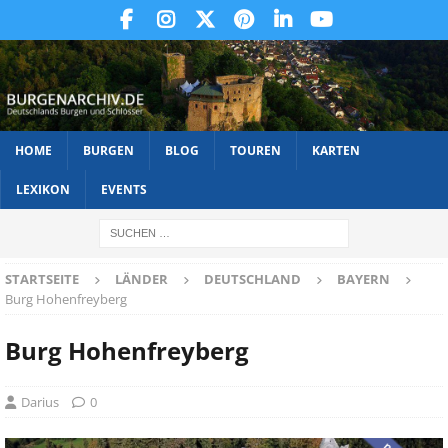
HOME
BURGEN
BLOG
TOUREN
KARTEN
LEXIKON
EVENTS
STARTSEITE
LÄNDER
DEUTSCHLAND
BAYERN
Burg Hohenfreyberg
Burg Hohenfreyberg
Darius
0