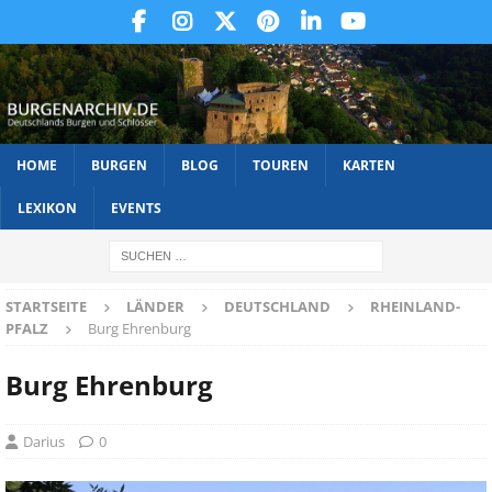
HOME
BURGEN
BLOG
TOUREN
KARTEN
LEXIKON
EVENTS
STARTSEITE
LÄNDER
DEUTSCHLAND
RHEINLAND-
PFALZ
Burg Ehrenburg
Burg Ehrenburg
Darius
0