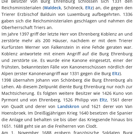
Die Besitzer von Burg Ehrenburg schlossen sich 1331 den
Reichsministerialen (
Waldeck
, Schöneck,
Eltz
) an, die gegen den
Trierer Erzbischof Balduin von Luxemburg aufbegehrten. 1336
gaben sich die Reichsministerialen geschlagen und nahmen die
Oberherrschaft Triers an.
Im Jahre 1397 griff der letzte Herr von Ehrenberg Koblenz an und
zerstörte mehr als 200 Häuser, nachdem er mit dem Trierer
Kurfürsten Werner von Falkenstein in eine Fehde geraten war.
Koblenz antwortete mit einem Angriff auf die Burg Ehrenburg
und zerstörte sie. Es wurde eine Kanone eingesetzt, einer der
frühsten, bekanntesten Fälle von Kanonenschüssen nördlich der
Alpen (erster Kanonenangriff war 1331 gegen die Burg
Eltz
).
1398 übernahm Johann von Schönberg die Burg Ehrenburg als
Lehen. Ab diesem Zeitpunkt diente Burg Ehrenburg nur noch zur
Machtsicherung. Es folgten weitere Besitzer wie 1426 Kuno von
Pyrmont und von Ehrenberg, 1526 Philipp von
Eltz
, 1561 derer
von Quadt und derer von
Landskron
und 1621 derer von Van
Hoensbroek. Im Dreißigjährigen Krieg 1640 besetzen die Spanier
die Anlage und behalten sie bis über das Kriegsende hinaus bis
1651. 1688 geht sie an die Freiherren von Clodt.
Am 1. November 1688 erobern französische Soldaten Burg