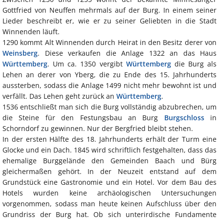
Gottfried von Neuffen mehrmals auf der Burg. In einem seiner
Lieder beschreibt er, wie er zu seiner Geliebten in die Stadt
Winnenden läuft.
1290 kommt Alt Winnenden durch Heirat in den Besitz derer von
Weinsberg
. Diese verkaufen die Anlage 1322 an das Haus
Württemberg
. Um ca. 1350 vergibt
Württemberg
die Burg als
Lehen an derer von Yberg, die zu Ende des 15. Jahrhunderts
aussterben, sodass die Anlage 1499 nicht mehr bewohnt ist und
verfällt. Das Lehen geht zurück an
Württemberg
.
1536 entschließt man sich die Burg vollständig abzubrechen, um
die Steine für den Festungsbau an Burg
Burgschloss
in
Schorndorf zu gewinnen. Nur der Bergfried bleibt stehen.
In der ersten Hälfte des 18. Jahrhunderts erhält der Turm eine
Glocke und ein Dach. 1845 wird schriftlich festgehalten, dass das
ehemalige Burggelände den Gemeinden Baach und Bürg
gleichermaßen gehört. In der Neuzeit entstand auf dem
Grundstück eine Gastronomie und ein Hotel. Vor dem Bau des
Hotels wurden keine archäologischen Untersuchungen
vorgenommen, sodass man heute keinen Aufschluss über den
Grundriss der Burg hat. Ob sich unterirdische Fundamente