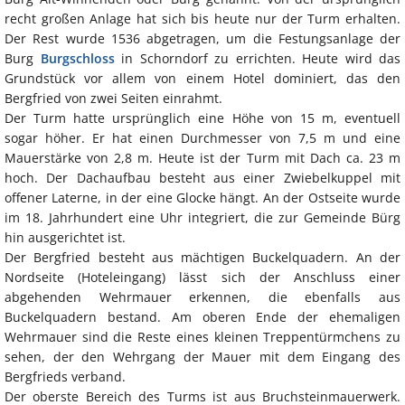
recht großen Anlage hat sich bis heute nur der Turm erhalten.
Der Rest wurde 1536 abgetragen, um die Festungsanlage der
Burg
Burgschloss
in Schorndorf zu errichten. Heute wird das
Grundstück vor allem von einem Hotel dominiert, das den
Bergfried von zwei Seiten einrahmt.
Der Turm hatte ursprünglich eine Höhe von 15 m, eventuell
sogar höher. Er hat einen Durchmesser von 7,5 m und eine
Mauerstärke von 2,8 m. Heute ist der Turm mit Dach ca. 23 m
hoch. Der Dachaufbau besteht aus einer Zwiebelkuppel mit
offener Laterne, in der eine Glocke hängt. An der Ostseite wurde
im 18. Jahrhundert eine Uhr integriert, die zur Gemeinde Bürg
hin ausgerichtet ist.
Der Bergfried besteht aus mächtigen Buckelquadern. An der
Nordseite (Hoteleingang) lässt sich der Anschluss einer
abgehenden Wehrmauer erkennen, die ebenfalls aus
Buckelquadern bestand. Am oberen Ende der ehemaligen
Wehrmauer sind die Reste eines kleinen Treppentürmchens zu
sehen, der den Wehrgang der Mauer mit dem Eingang des
Bergfrieds verband.
Der oberste Bereich des Turms ist aus Bruchsteinmauerwerk.