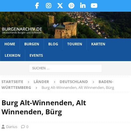
HOME
BURGEN
BLOG
TOUREN
KARTEN
LEXIKON
EVENTS
STARTSEITE
LÄNDER
DEUTSCHLAND
BADEN-
WÜRTTEMBERG
Burg Alt-Winnenden, Alt Winnenden, Bürg
Burg Alt-Winnenden, Alt
Winnenden, Bürg
Darius
0