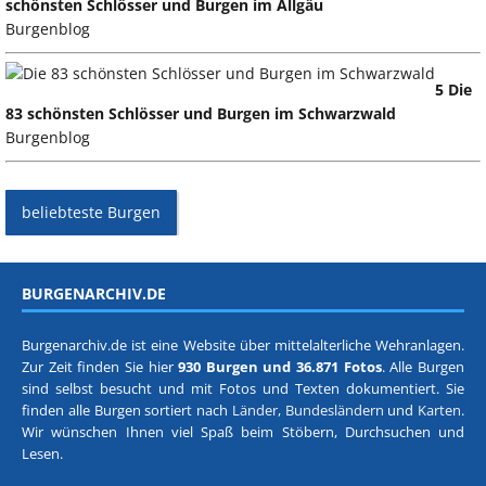
schönsten Schlösser und Burgen im Allgäu
Burgenblog
5 Die
83 schönsten Schlösser und Burgen im Schwarzwald
Burgenblog
beliebteste Burgen
BURGENARCHIV.DE
Burgenarchiv.de ist eine Website über mittelalterliche Wehranlagen.
Zur Zeit finden Sie hier
930 Burgen und 36.871 Fotos
. Alle Burgen
sind selbst besucht und mit Fotos und Texten dokumentiert. Sie
finden alle Burgen sortiert nach
Länder, Bundesländern
und
Karten
.
Wir wünschen Ihnen viel Spaß beim Stöbern, Durchsuchen und
Lesen.