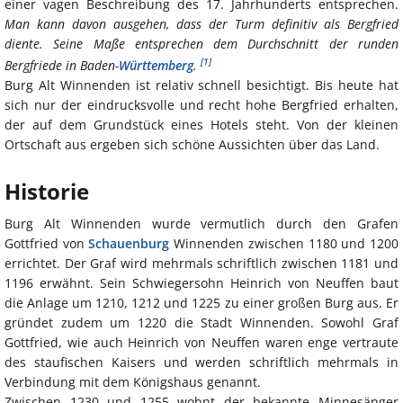
einer vagen Beschreibung des 17. Jahrhunderts entsprechen.
Man kann davon ausgehen, dass der Turm definitiv als Bergfried
diente. Seine Maße entsprechen dem Durchschnitt der runden
[1]
Bergfriede in Baden-
Württemberg
.
Burg Alt Winnenden ist relativ schnell besichtigt. Bis heute hat
sich nur der eindrucksvolle und recht hohe Bergfried erhalten,
der auf dem Grundstück eines Hotels steht. Von der kleinen
Ortschaft aus ergeben sich schöne Aussichten über das Land.
Historie
Burg Alt Winnenden wurde vermutlich durch den Grafen
Gottfried von
Schauenburg
Winnenden zwischen 1180 und 1200
errichtet. Der Graf wird mehrmals schriftlich zwischen 1181 und
1196 erwähnt. Sein Schwiegersohn Heinrich von Neuffen baut
die Anlage um 1210, 1212 und 1225 zu einer großen Burg aus. Er
gründet zudem um 1220 die Stadt Winnenden. Sowohl Graf
Gottfried, wie auch Heinrich von Neuffen waren enge vertraute
des staufischen Kaisers und werden schriftlich mehrmals in
Verbindung mit dem Königshaus genannt.
Zwischen 1230 und 1255 wohnt der bekannte Minnesänger