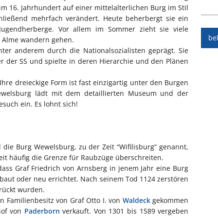
m 16. Jahrhundert auf einer mittelalterlichen Burg im Stil
hließend mehrfach verändert. Heute beherbergt sie ein
ugendherberge. Vor allem im Sommer zieht sie viele
be
r Alme wandern gehen.
er anderem durch die Nationalsozialisten geprägt. Sie
er der SS und spielte in deren Hierarchie und den Plänen
Ihre dreieckige Form ist fast einzigartig unter den Burgen
ewelsburg lädt mit dem detaillierten Museum und der
uch ein. Es lohnt sich!
die Burg Wewelsburg, zu der Zeit “Wifilisburg“ genannt,
Zeit häufig die Grenze für Raubzüge überschreiten.
ass Graf Friedrich von Arnsberg in jenem Jahr eine Burg
baut oder neu errichtet. Nach seinem Tod 1124 zerstören
drückt wurden.
n Familienbesitz von Graf Otto I. von
Waldeck
gekommen
hof von
Paderborn
verkauft. Von 1301 bis 1589 vergeben