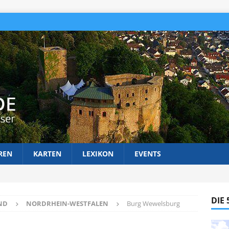
REN
KARTEN
LEXIKON
EVENTS
DIE
ND
NORDRHEIN-WESTFALEN
Burg Wewelsburg