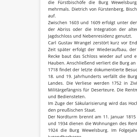
die Fürstbischöfe die Burg Wewelsbur
mehrmals. Dietrich von Fürstenberg, Bisc
auf.
Zwischen 1603 und 1609 erfolgt unter de
der Abriss oder die Integration der alt
Jagdschloss und Nebenresidenz genutzt.
Carl Gustav Wrangel zerstört kurz vor En
Zeit später erfolgt der Wiederaufbau, der
Recke baut das Schloss wieder auf und e
Hauben. Anschließend verliert die Burg an
1718 findet der letzte dokumentierte Besu
18. und 19. Jahrhunderts verfällt die Bu
Landes. Die Verliese werden 1752 in Ziv
Militärgefängnis für Deserteure. Die Rent
und Bediensteten.
Im Zuge der Säkularisierung wird das Hoc
den preußischen Staat.
Der Nordturm brennt am 11. Januar 1815 
und 1934 dienen die Wohnungen des Rentm
1924 die Burg Wewelsburg. Im Folgeja
Jugendherberge.