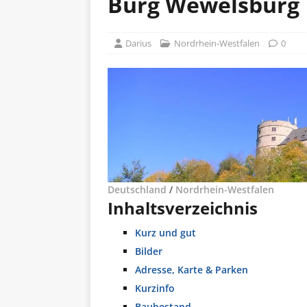
Burg Wewelsburg
Darius
Nordrhein-Westfalen
0
Deutschland
/
Nordrhein-Westfalen
Inhaltsverzeichnis
Kurz und gut
Bilder
Adresse, Karte & Parken
Kurzinfo
Baubestand