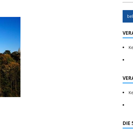
be
VER
Ke
VER
Ke
DIE