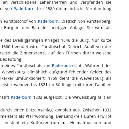
g an verschiedene Lehensherren und verpfänden sie
hof von
Paderborn
, löst 1589 die mehrfache Verpfändung
m Fürstbischof von
Paderborn
, Dietrich von Fürstenberg,
en Burg in den Bau der heutigen Anlage. Sie wird als
de des Dreißigjährigen Krieges 1646 die Burg. Nur kurze
 1660 beendet wird. Fürstbischof Dietrich Adolf von der
rsetzt die Zinnenkränze auf den Türmen durch welsche
 Bedeutung.
ch eines Fürstbischofs von
Paderborn
statt. Während des
rg Wewelsburg allmählich aufgrund fehlender Gelder des
ilkerker umfunktioniert. 1759 dient die Wewelsburg als
meister wohnen bis 1821 im Südflügel mit ihren Familien
hstift
Paderborn
1802 aufgelöst. Die Wewelsburg fällt an
durch einen Blitzeinschlag komplett aus. Zwischen 1832
eisters als Pfarrwohnung. Der Landkreis Büren erwirbt
hr entsteht ein Kulturzentrum mit Heimatmuseum und