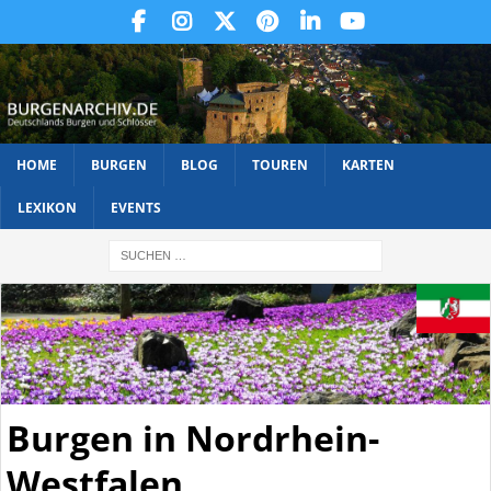
HOME
BURGEN
BLOG
TOUREN
KARTEN
LEXIKON
EVENTS
Burgen in Nordrhein-
Westfalen