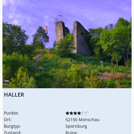
HALLER
Punkte:
Ort:
52156 Monschau
Burgtyp:
Spornburg
Zustand:
Ruine