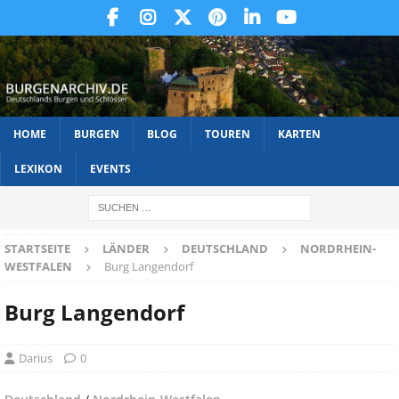
HOME
BURGEN
BLOG
TOUREN
KARTEN
LEXIKON
EVENTS
STARTSEITE
LÄNDER
DEUTSCHLAND
NORDRHEIN-
WESTFALEN
Burg Langendorf
Burg Langendorf
Darius
0