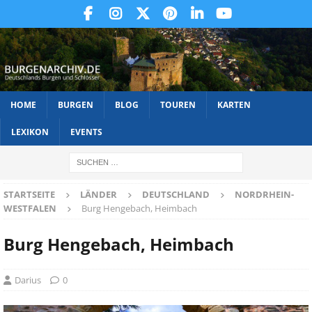
HOME
BURGEN
BLOG
TOUREN
KARTEN
LEXIKON
EVENTS
STARTSEITE
LÄNDER
DEUTSCHLAND
NORDRHEIN-
WESTFALEN
Burg Hengebach, Heimbach
Burg Hengebach, Heimbach
Darius
0