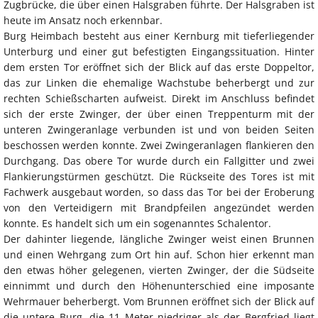
Zugbrücke, die über einen Halsgraben führte. Der Halsgraben ist
heute im Ansatz noch erkennbar.
Burg Heimbach besteht aus einer Kernburg mit tieferliegender
Unterburg und einer gut befestigten Eingangssituation. Hinter
dem ersten Tor eröffnet sich der Blick auf das erste Doppeltor,
das zur Linken die ehemalige Wachstube beherbergt und zur
rechten Schießscharten aufweist. Direkt im Anschluss befindet
sich der erste Zwinger, der über einen Treppenturm mit der
unteren Zwingeranlage verbunden ist und von beiden Seiten
beschossen werden konnte. Zwei Zwingeranlagen flankieren den
Durchgang. Das obere Tor wurde durch ein Fallgitter und zwei
Flankierungstürmen geschützt. Die Rückseite des Tores ist mit
Fachwerk ausgebaut worden, so dass das Tor bei der Eroberung
von den Verteidigern mit Brandpfeilen angezündet werden
konnte. Es handelt sich um ein sogenanntes Schalentor.
Der dahinter liegende, längliche Zwinger weist einen Brunnen
und einen Wehrgang zum Ort hin auf. Schon hier erkennt man
den etwas höher gelegenen, vierten Zwinger, der die Südseite
einnimmt und durch den Höhenunterschied eine imposante
Wehrmauer beherbergt. Vom Brunnen eröffnet sich der Blick auf
die untere Burg, die 11 Meter niedriger als der Bergfried liegt