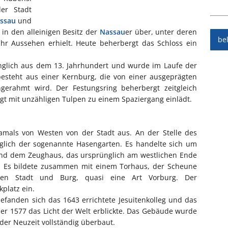
er Stadt
ssau
und
 in den alleinigen Besitz der
Nassau
er über, unter deren
be
hr Aussehen erhielt. Heute beherbergt das Schloss ein
glich aus dem 13. Jahrhundert und wurde im Laufe der
besteht aus einer Kernburg, die von einer ausgeprägten
gerahmt wird. Der Festungsring beherbergt zeitgleich
egt mit unzähligen Tulpen zu einem Spaziergang einlädt.
amals von Westen von der Stadt aus. An der Stelle des
nglich der sogenannte Hasengarten. Es handelte sich um
 und dem Zeughaus, das ursprünglich am westlichen Ende
nd. Es bildete zusammen mit einem Torhaus, der Scheune
en Stadt und Burg, quasi eine Art Vorburg. Der
platz ein.
efanden sich das 1643 errichtete Jesuitenkolleg und das
er 1577 das Licht der Welt erblickte. Das Gebäude wurde
der Neuzeit vollständig überbaut.