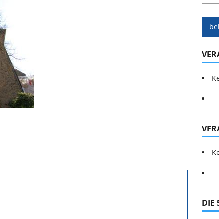
be
VER
Ke
VER
Ke
DIE