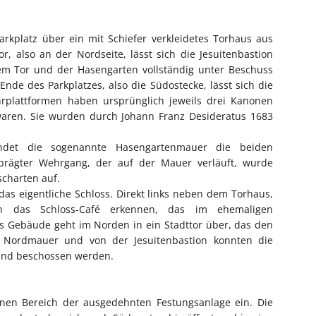
rkplatz über ein mit Schiefer verkleidetes Torhaus aus
, also an der Nordseite, lässt sich die Jesuitenbastion
em Tor und der Hasengarten vollständig unter Beschuss
e des Parkplatzes, also die Südostecke, lässt sich die
rplattformen haben ursprünglich jeweils drei Kanonen
 waren. Sie wurden durch Johann Franz Desideratus 1683
indet die sogenannte Hasengartenmauer die beiden
prägter Wehrgang, der auf der Mauer verläuft, wurde
scharten auf.
 das eigentliche Schloss. Direkt links neben dem Torhaus,
ch das Schloss-Café erkennen, das im ehemaligen
 Gebäude geht im Norden in ein Stadttor über, das den
 Nordmauer und von der Jesuitenbastion konnten die
 und beschossen werden.
nen Bereich der ausgedehnten Festungsanlage ein. Die