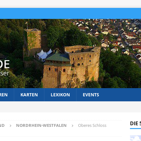
REN
KARTEN
LEXIKON
EVENTS
DIE
ND
NORDRHEIN-WESTFALEN
Oberes Schloss