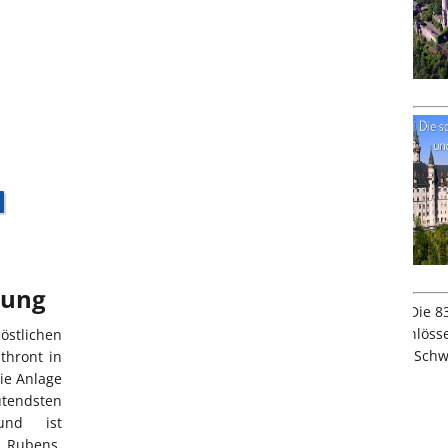
bung
stlichen
thront in
ie Anlage
ndsten
und ist
 Rubens.