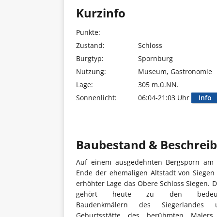
Kurzinfo
Punkte:
Zustand:
Schloss
Burgtyp:
Spornburg
Nutzung:
Museum, Gastronomie
Lage:
305 m.ü.NN.
Sonnenlicht:
06:04-21:03 Uhr
Info
Baubestand & Beschrei
Auf einem ausgedehnten Bergsporn am ö
Ende der ehemaligen Altstadt von Siegen 
erhöhter Lage das Obere Schloss Siegen. D
gehört heute zu den bedeute
Baudenkmälern des Siegerlandes 
Geburtsstätte des berühmten Malers