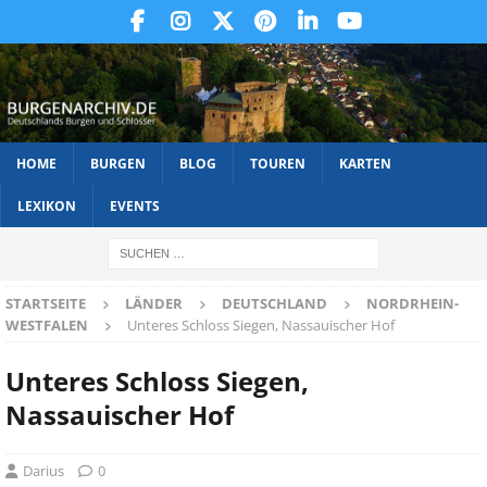
HOME
BURGEN
BLOG
TOUREN
KARTEN
LEXIKON
EVENTS
STARTSEITE
LÄNDER
DEUTSCHLAND
NORDRHEIN-
WESTFALEN
Unteres Schloss Siegen, Nassauischer Hof
Unteres Schloss Siegen,
Nassauischer Hof
Darius
0