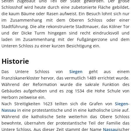
Seiten zugebaut und Teil der Stadt geworden. Der große
Schlosshof wird heute durch eine zubetonierte Fläche gebildet,
die kaum Bäume oder Rasen aufweist. Ein Besuch lohnt sich nur
im Zusammenhang mit dem Oberen Schloss oder einer
Stadtführung. Die alte rekonstruierte Stadtmauer, das Kölner Tor
und der Dicke Turm hingegen sind recht eindrucksvoll und
laden im Zusammenhang mit der Fußgängerzone und dem
Unteren Schloss zu einer kurzen Besichtigung ein.
Historie
Das Untere Schloss von
Siegen
geht aus einem
Franziskanerkloster hervor, das vermutlich 1489 errichtet wurde.
Während der Reformation wurde die sakrale Funktion des
Gebäudes aufgehoben und es zog 1534 die Hohe Schule von
Herborn zeitweise ein.
Nach Streitigkeiten 1623 teilten sich die Grafen von
Siegen
-
Nassau
in eine protestantische und in eine katholische Linie auf.
Während die katholische Seite weiterhin das Obere Schloss
bewohnte, übernahm der protestantische Teil der Familie das
Untere Schloss. Aus dieser Zeit stammt der Name
Nassau
ischer