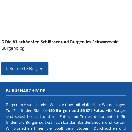
5 Die 83 schönsten Schlösser und Burgen im Schwarzwald
Burgenblog
beliebteste Burgen
BURGENARCHIV.DE
Burgenarchiv.de ist eine Website über mittelalterliche Wehranlagen.
Zur Zeit finden Sie hier
930 Burgen und 36.871 Fotos
. Alle Burgen
sind selbst besucht und mit Fotos und Texten dokumentiert. Sie
finden alle Burgen sortiert nach
Länder, Bundesländern
und
Karten
.
Wir wünschen Ihnen viel Spaß beim Stöbern, Durchsuchen und