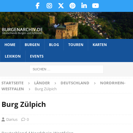
HOME
BURGEN
BLOG
TOUREN
KARTEN
LEXIKON
EVENTS
STARTSEITE
LÄNDER
DEUTSCHLAND
NORDRHEIN-
WESTFALEN
Burg Zülpich
Burg Zülpich
Darius
0