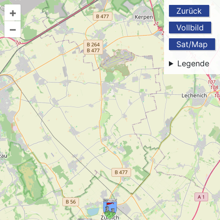
+
Zurück
–
Vollbild
Sat/Map
Legende