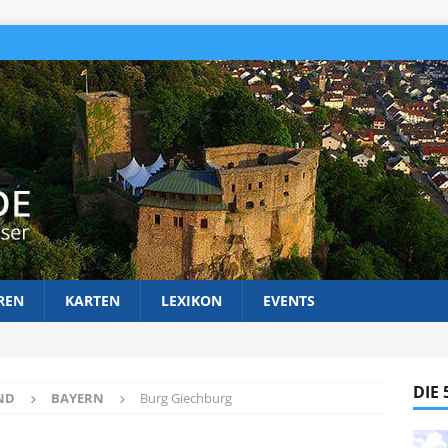
REN
KARTEN
LEXIKON
EVENTS
DIE
ND
BAYERN
Burg Giechburg