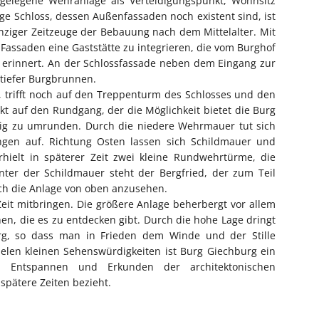
gelegene Wehranlage als Verteidigungspunkt, Wohnsitz
e Schloss, dessen Außenfassaden noch existent sind, ist
ziger Zeitzeuge der Bebauung nach dem Mittelalter. Mit
n Fassaden eine Gaststätte zu integrieren, die vom Burghof
t erinnert. An der Schlossfassade neben dem Eingang zur
 tiefer Burgbrunnen.
, trifft noch auf den Treppenturm des Schlosses und den
kt auf den Rundgang, der die Möglichkeit bietet die Burg
ig zu umrunden. Durch die niedere Wehrmauer tut sich
ngen auf. Richtung Osten lassen sich Schildmauer und
hielt in späterer Zeit zwei kleine Rundwehrtürme, die
inter der Schildmauer steht der Bergfried, der zum Teil
ich die Anlage von oben anzusehen.
eit mitbringen. Die größere Anlage beherbergt vor allem
hen, die es zu entdecken gibt. Durch die hohe Lage dringt
urg, so dass man in Frieden dem Winde und der Stille
elen kleinen Sehenswürdigkeiten ist Burg Giechburg ein
, Entspannen und Erkunden der architektonischen
spätere Zeiten bezieht.