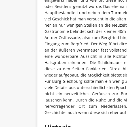
eingewirkt haben und wie oft diese hoch
oder Residenz genutzt wurde. Das ehemalig
Hauptbestandteil und neben dem Turm ein
viel Geschick hat man versucht in die alte
her an nur wenigen Stellen an die Neuzei
Gastronomie befindet sich der kleiner 40m
An der Ostfassade, also zum Bergfried hin
Eingang zum Bergfried. Der Weg führt dire
an der äußeren Wehrmauer fast vollständ
eine wunderbare Aussicht in alle Richtu
Halsgraben erkennen. Die Schildmauer er
diese zu den Seiten flankierten. Direkt h
wieder aufgebaut, die Möglichkeit bietet s
Für Burg Giechburg sollte man ein wenig Z
viele Details aus unterschiedlichsten Epoc
nicht ein neuzeitliches Geräusch zur B
lauschen kann. Durch die Ruhe und die vi
hervorragender Ort zum Niederlassen
Geschichte, auch wenn diese sich eher auf 