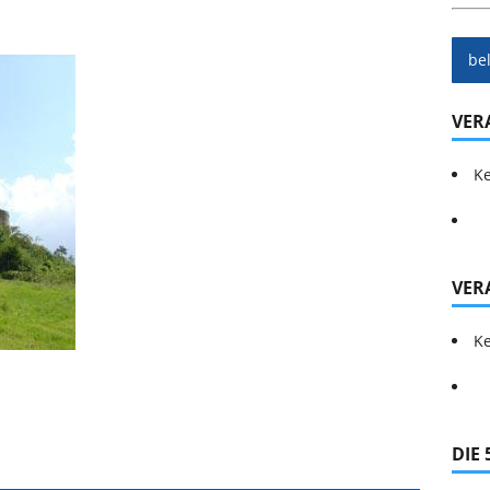
be
VER
Ke
VER
Ke
DIE