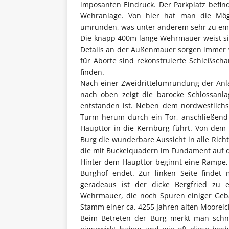
imposanten Eindruck. Der Parkplatz befi
Wehranlage. Von hier hat man die Mög
umrunden, was unter anderem sehr zu empfe
Die knapp 400m lange Wehrmauer weist si
Details an der Außenmauer sorgen immer w
für Aborte sind rekonstruierte Schießsc
finden.
Nach einer Zweidrittelumrundung der Anla
nach oben zeigt die barocke Schlossanl
entstanden ist. Neben dem nordwestlich
Turm herum durch ein Tor, anschließend 
Haupttor in die Kernburg führt. Von dem V
Burg die wunderbare Aussicht in alle Richt
die mit Buckelquadern im Fundament auf de
Hinter dem Haupttor beginnt eine Rampe,
Burghof endet. Zur linken Seite findet 
geradeaus ist der dicke Bergfried zu
Wehrmauer, die noch Spuren einiger Gebä
Stamm einer ca. 4255 Jahren alten Mooreic
Beim Betreten der Burg merkt man schnel