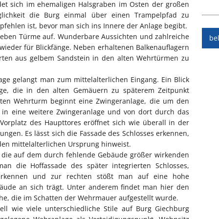
ndet sich im ehemaligen Halsgraben im Osten der großen
lichkeit die Burg einmal über einen Trampelpfad zu
hlen ist, bevor man sich ins Innere der Anlage begibt.
eben Türme auf. Wunderbare Aussichten und zahlreiche
be
ieder für Blickfänge. Neben erhaltenen Balkenauflagern
harten aus gelbem Sandstein in den alten Wehrtürmen zu
ge gelangt man zum mittelalterlichen Eingang. Ein Blick
age, die in den alten Gemäuern zu späterem Zeitpunkt
sten Wehrturm beginnt eine Zwingeranlage, die um den
in eine weitere Zwingeranlage und von dort durch das
orplatz des Haupttores eröffnet sich wie überall in der
ungen. Es lässt sich die Fassade des Schlosses erkennen,
n mittelalterlichen Ursprung hinweist.
 die auf dem durch fehlende Gebäude größer wirkenden
man die Hoffassade des später integrierten Schlosses,
 erkennen und zur rechten stößt man auf eine hohe
ude an sich trägt. Unter anderem findet man hier den
he, die im Schatten der Wehrmauer aufgestellt wurde.
l wie viele unterschiedliche Stile auf Burg Giechburg