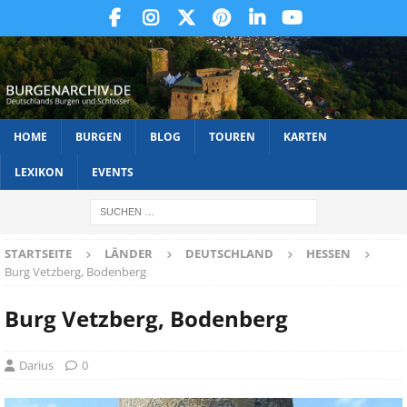
HOME
BURGEN
BLOG
TOUREN
KARTEN
LEXIKON
EVENTS
STARTSEITE
LÄNDER
DEUTSCHLAND
HESSEN
Burg Vetzberg, Bodenberg
Burg Vetzberg, Bodenberg
Darius
0