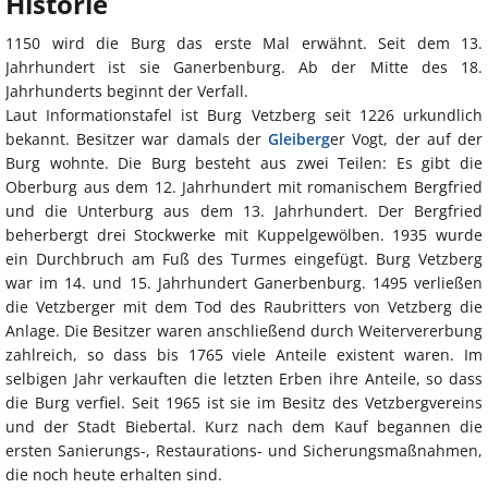
Historie
1150 wird die Burg das erste Mal erwähnt. Seit dem 13.
Jahrhundert ist sie Ganerbenburg. Ab der Mitte des 18.
Jahrhunderts beginnt der Verfall.
Laut Informationstafel ist Burg Vetzberg seit 1226 urkundlich
bekannt. Besitzer war damals der
Gleiberg
er Vogt, der auf der
Burg wohnte. Die Burg besteht aus zwei Teilen: Es gibt die
Oberburg aus dem 12. Jahrhundert mit romanischem Bergfried
und die Unterburg aus dem 13. Jahrhundert. Der Bergfried
beherbergt drei Stockwerke mit Kuppelgewölben. 1935 wurde
ein Durchbruch am Fuß des Turmes eingefügt. Burg Vetzberg
war im 14. und 15. Jahrhundert Ganerbenburg. 1495 verließen
die Vetzberger mit dem Tod des Raubritters von Vetzberg die
Anlage. Die Besitzer waren anschließend durch Weitervererbung
zahlreich, so dass bis 1765 viele Anteile existent waren. Im
selbigen Jahr verkauften die letzten Erben ihre Anteile, so dass
die Burg verfiel. Seit 1965 ist sie im Besitz des Vetzbergvereins
und der Stadt Biebertal. Kurz nach dem Kauf begannen die
ersten Sanierungs-, Restaurations- und Sicherungsmaßnahmen,
die noch heute erhalten sind.