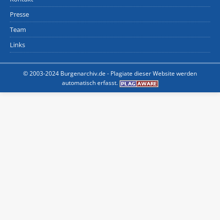
Presse
Team
Links
© 2003-2024 Burgenarchiv.de -
Plagiate dieser Website werden
automatisch erfasst.