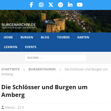
HOME
BURGEN
BLOG
TOUREN
KARTEN
LEXIKON
EVENTS
STARTSEITE
BURGENTOUREN
Die Schlösser und Burgen um
Amberg
Die Schlösser und Burgen um
Amberg
Darius
0