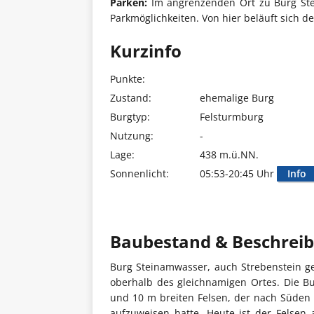
Parken:
Im angrenzenden Ort zu Burg Stei
Parkmöglichkeiten. Von hier beläuft sich d
Kurzinfo
Punkte:
Zustand:
ehemalige Burg
Burgtyp:
Felsturmburg
Nutzung:
-
Lage:
438 m.ü.NN.
Sonnenlicht:
05:53-20:45 Uhr
Info
Baubestand & Beschrei
Burg Steinamwasser, auch Strebenstein g
oberhalb des gleichnamigen Ortes. Die B
und 10 m breiten Felsen, der nach Süden
aufzuweisen hatte. Heute ist der Felsen