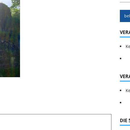
be
VER
Ke
VER
Ke
DIE