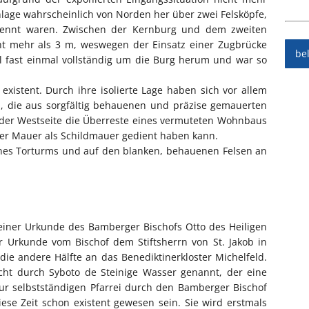
nlage wahrscheinlich von Norden her über zwei Felsköpfe,
trennt waren. Zwischen der Kernburg und dem zweiten
cht mehr als 3 m, weswegen der Einsatz einer Zugbrücke
be
l fast einmal vollständig um die Burg herum und war so
existent. Durch ihre isolierte Lage haben sich vor allem
n, die aus sorgfältig behauenen und präzise gemauerten
der Westseite die Überreste eines vermuteten Wohnbaus
ter Mauer als Schildmauer gedient haben kann.
ines Torturms und auf den blanken, behauenen Felsen an
 einer Urkunde des Bamberger Bischofs Otto des Heiligen
r Urkunde vom Bischof dem Stiftsherrn von St. Jakob in
ie andere Hälfte an das Benediktinerkloster Michelfeld.
cht durch Syboto de Steinige Wasser genannt, der eine
ur selbstständigen Pfarrei durch den Bamberger Bischof
iese Zeit schon existent gewesen sein. Sie wird erstmals