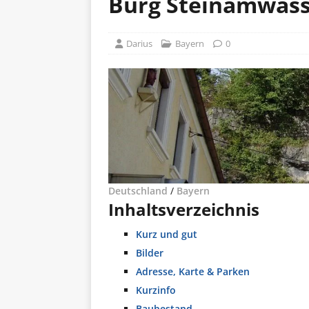
Burg Steinamwass
Darius
Bayern
0
Deutschland
/
Bayern
Inhaltsverzeichnis
Kurz und gut
Bilder
Adresse, Karte & Parken
Kurzinfo
Baubestand