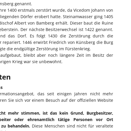
ensberg genannt.
hre 1400 erstmals zerstört wurde, da Vicedom Johann von
iegenden Dörfer erobert hatte. Steinamwasser ging 1405
ischof Albert von Bamberg erhält. Dieser baut die Ruine
eberstein. Der nächste Besitzerwechsel ist 1422 genannt.
nd das Dorf. Es folgt 1430 die Zerstörung durch die
 repariert. 1446 erwirbt Friedrich von Künsberg die Burg
gte die endgültige Zerstörung im Fürstenkrieg.
aufgebaut, bleibt aber noch längere Zeit im Besitz der
hrigen Krieg war sie unbewohnt.
iten
ms
ormationsangebot, das seit einigen Jahren nicht mehr
eren Sie sich vor einem Besuch auf der offiziellen Website
cht mehr stimmen, ist das kein Grund, Burgbesitzer,
rbeiter oder ehrenamtlich tätige Personen vor Ort
l zu behandeln.
Diese Menschen sind nicht für veraltete