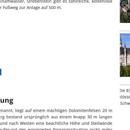
namwasser, Strebenstein gibt es zahlreiche, kostenlose
er Fußweg zur Anlage auf 500 m.
bung
enannt, liegt auf einem mächtigen Dolomitenfelsen 20 m
urg bestand ursprünglich aus einem knapp 30 m langen
 und nach Westen eine beachtliche Höhe und Steilwände
 aufgrund der exponierten Eingangssituation nicht mehr