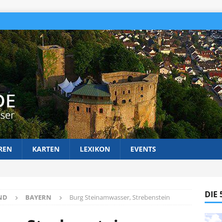
REN
KARTEN
LEXIKON
EVENTS
DIE
ND
BAYERN
Burg Steinamwasser, Strebenstein