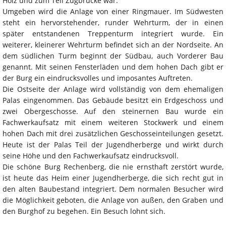
Holz und zum Teil Zugbrücke war.
Umgeben wird die Anlage von einer Ringmauer. Im Südwesten
steht ein hervorstehender, runder Wehrturm, der in einen
später entstandenen Treppenturm integriert wurde. Ein
weiterer, kleinerer Wehrturm befindet sich an der Nordseite. An
dem südlichen Turm beginnt der Südbau, auch Vorderer Bau
genannt. Mit seinen Fensterläden und dem hohen Dach gibt er
der Burg ein eindrucksvolles und imposantes Auftreten.
Die Ostseite der Anlage wird vollständig von dem ehemaligen
Palas eingenommen. Das Gebäude besitzt ein Erdgeschoss und
zwei Obergeschosse. Auf den steinernen Bau wurde ein
Fachwerkaufsatz mit einem weiteren Stockwerk und einem
hohen Dach mit drei zusätzlichen Geschosseinteilungen gesetzt.
Heute ist der Palas Teil der Jugendherberge und wirkt durch
seine Höhe und den Fachwerkaufsatz eindrucksvoll.
Die schöne Burg Rechenberg, die nie ernsthaft zerstört wurde,
ist heute das Heim einer Jugendherberge, die sich recht gut in
den alten Baubestand integriert. Dem normalen Besucher wird
die Möglichkeit geboten, die Anlage von außen, den Graben und
den Burghof zu begehen. Ein Besuch lohnt sich.