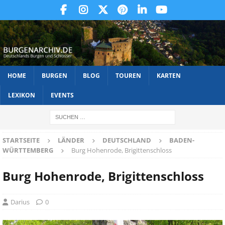
HOME
BURGEN
BLOG
TOUREN
KARTEN
LEXIKON
EVENTS
STARTSEITE
LÄNDER
DEUTSCHLAND
BADEN-
WÜRTTEMBERG
Burg Hohenrode, Brigittenschloss
Burg Hohenrode, Brigittenschloss
Darius
0