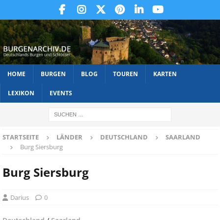
HOME
BURGEN
BLOG
TOUREN
KARTEN
LEXIKON
EVENTS
STARTSEITE
LÄNDER
DEUTSCHLAND
SAARLAND
Burg Siersburg
Burg Siersburg
Darius
0