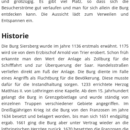
und großzügig. Es gibt viel Platz, so dass sich die
Besucherströme gut verlaufen und man für sich allein die Burg
entdecken kann. Die Aussicht lädt zum Verweilen und
Entspannen ein.
Historie
Die Burg Siersberg wurde im Jahre 1136 erstmals erwähnt. 1175
wird sie von dem Erzbischof Arnold von Trier erobert. Schon früh
erkannte man den Wert der Anlage als Zollburg für die
Schifffahrt und zur Überquerung der Saar. Handelsstraßen
verliefen direkt am Fuß der Anlage. Die Burg diente im Falle
eines Angriffs als Fluchtburg für die Bevölkerung. Diese musste
dafür für die Instandhaltung sorgen. 1233 errichtete Herzog
Matthias II. von Lothringen eine Kapelle. Ab dem 15. Jahrhundert
gelangt die Burg in Grenzgebietlage und wurde ständig von
einzelnen Truppen verschiedener Gebiete angegriffen. Im
Dreißigjährigen Krieg ist die Burg von den Franzosen im Jahre
1634 besetzt und belagert worden, bis man sich 1651 endgültig
ergab. 1661 ging die Burg aber unter Vertrag wieder an die
lothringischen Herzöge zurück. 1670 besetzten die Franzosen die