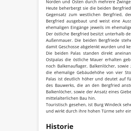
Norden und Osten durch mehrere Zwinger
Heute beherbergt sie die beiden Bergfrie
Gegensatz zum westlichen Bergfried, der
Bergfried ausgebaut und weist eine Auss
ehemaligen Eingänge jeweils im ehemalige
Der östliche Bergfried besitzt unterhalb d
Außenmauer. Die beiden Bergfriede stehen
damit Geschosse abgelenkt wurden und kei
Die beiden Palas standen direkt aneina
Ostpalas die östliche Mauer erhalten geb
noch Balkenauflager, Balkenlöcher, sowie 
die ehemalige Gebäudehöhe von vier Stoc
Palas ist deutlich höher und deutet auf f
des Bauwerks, die an den Bergfried anst
Balkenlöcher, sowie der Ansatz eines Gieb
mittelalterlichen Bau hin.
Touristisch gesehen, ist Burg Windeck seh
und wirkt durch ihre hohen Türme sehr ein
Historie