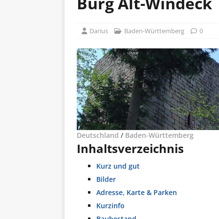
Burg Alt-Windeck
Darius
Baden-Württemberg
0
Deutschland
/
Baden-Württemberg
Inhaltsverzeichnis
Kurz und gut
Bilder
Adresse, Karte & Parken
Kurzinfo
Baubestand