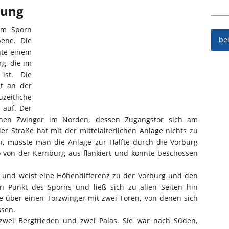
bung
nem Sporn
be
bene. Die
ute einem
g, die im
ist. Die
gt an der
eitliche
 auf. Der
enen Zwinger im Norden, dessen Zugangstor sich am
r Straße hat mit der mittelalterlichen Anlage nichts zu
, musste man die Anlage zur Hälfte durch die Vorburg
von der Kernburg aus flankiert und konnte beschossen
n und weist eine Höhendifferenz zu der Vorburg und den
n Punkt des Sporns und ließ sich zu allen Seiten hin
te über einen Torzwinger mit zwei Toren, von denen sich
ssen.
zwei Bergfrieden und zwei Palas. Sie war nach Süden,