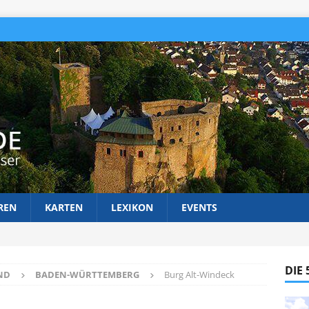
REN
KARTEN
LEXIKON
EVENTS
DIE
ND
BADEN-WÜRTTEMBERG
Burg Alt-Windeck