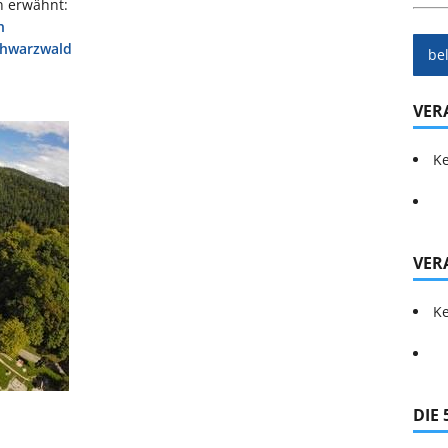
n erwähnt:
n
chwarzwald
be
VER
Ke
VER
Ke
DIE