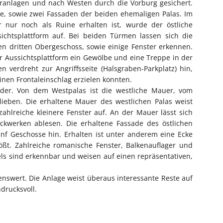
anlagen und nach Westen durch die Vorburg gesichert.
de, sowie zwei Fassaden der beiden ehemaligen Palas. Im
 nur noch als Ruine erhalten ist, wurde der östliche
ichtsplattform auf. Bei beiden Türmen lassen sich die
n dritten Obergeschoss, sowie einige Fenster erkennen.
er Aussichtsplattform ein Gewölbe und eine Treppe in der
 verdreht zur Angriffsseite (Halsgraben-Parkplatz) hin,
nen Frontaleinschlag erzielen konnten.
nder. Von dem Westpalas ist die westliche Mauer, vom
lieben. Die erhaltene Mauer des westlichen Palas weist
zahlreiche kleinere Fenster auf. An der Mauer lässt sich
kwerken ablesen. Die erhaltene Fassade des östlichen
ünf Geschosse hin. Erhalten ist unter anderem eine Ecke
ößt. Zahlreiche romanische Fenster, Balkenauflager und
els sind erkennbar und weisen auf einen repräsentativen,
enswert. Die Anlage weist überaus interessante Reste auf
drucksvoll.