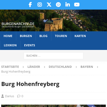
HOME
BURGEN
BLOG
TOUREN
KARTEN
LEXIKON
EVENTS
STARTSEITE
LÄNDER
DEUTSCHLAND
BAYERN
Burg Hohenfreyberg
Burg Hohenfreyberg
Darius
0