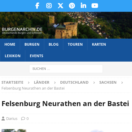
HOME
BURGEN
BLOG
TOUREN
KARTEN
LEXIKON
EVENTS
STARTSEITE
LÄNDER
DEUTSCHLAND
SACHSEN
Felsenburg Neurathen an der Bastei
Felsenburg Neurathen an der Bastei
Darius
0