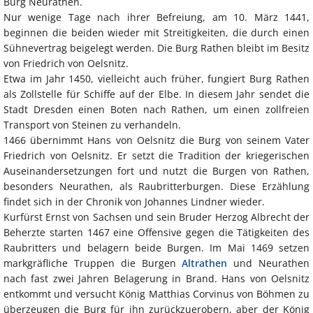
Burg Neurathen.
Nur wenige Tage nach ihrer Befreiung, am 10. März 1441,
beginnen die beiden wieder mit Streitigkeiten, die durch einen
Sühnevertrag beigelegt werden. Die Burg Rathen bleibt im Besitz
von Friedrich von Oelsnitz.
Etwa im Jahr 1450, vielleicht auch früher, fungiert Burg Rathen
als Zollstelle für Schiffe auf der Elbe. In diesem Jahr sendet die
Stadt Dresden einen Boten nach Rathen, um einen zollfreien
Transport von Steinen zu verhandeln.
1466 übernimmt Hans von Oelsnitz die Burg von seinem Vater
Friedrich von Oelsnitz. Er setzt die Tradition der kriegerischen
Auseinandersetzungen fort und nutzt die Burgen von Rathen,
besonders Neurathen, als Raubritterburgen. Diese Erzählung
findet sich in der Chronik von Johannes Lindner wieder.
Kurfürst Ernst von Sachsen und sein Bruder Herzog Albrecht der
Beherzte starten 1467 eine Offensive gegen die Tätigkeiten des
Raubritters und belagern beide Burgen. Im Mai 1469 setzen
markgräfliche Truppen die Burgen
Altrathen
und Neurathen
nach fast zwei Jahren Belagerung in Brand. Hans von Oelsnitz
entkommt und versucht König Matthias Corvinus von Böhmen zu
überzeugen die Burg für ihn zurückzuerobern, aber der König