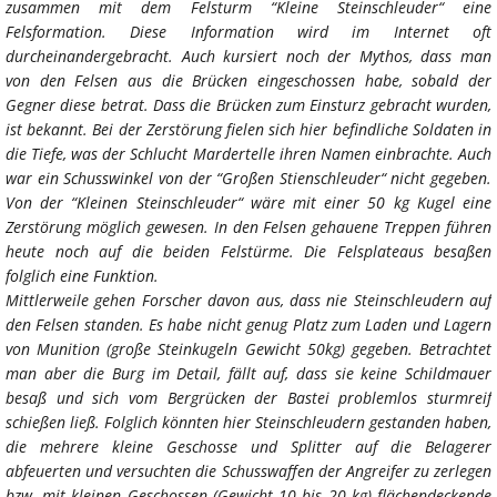
zusammen mit dem Felsturm “Kleine Steinschleuder“ eine
Felsformation. Diese Information wird im Internet oft
durcheinandergebracht. Auch kursiert noch der Mythos, dass man
von den Felsen aus die Brücken eingeschossen habe, sobald der
Gegner diese betrat. Dass die Brücken zum Einsturz gebracht wurden,
ist bekannt. Bei der Zerstörung fielen sich hier befindliche Soldaten in
die Tiefe, was der Schlucht Mardertelle ihren Namen einbrachte. Auch
war ein Schusswinkel von der “Großen Stienschleuder“ nicht gegeben.
Von der “Kleinen Steinschleuder“ wäre mit einer 50 kg Kugel eine
Zerstörung möglich gewesen. In den Felsen gehauene Treppen führen
heute noch auf die beiden Felstürme. Die Felsplateaus besaßen
folglich eine Funktion.
Mittlerweile gehen Forscher davon aus, dass nie Steinschleudern auf
den Felsen standen. Es habe nicht genug Platz zum Laden und Lagern
von Munition (große Steinkugeln Gewicht 50kg) gegeben. Betrachtet
man aber die Burg im Detail, fällt auf, dass sie keine Schildmauer
besaß und sich vom Bergrücken der Bastei problemlos sturmreif
schießen ließ. Folglich könnten hier Steinschleudern gestanden haben,
die mehrere kleine Geschosse und Splitter auf die Belagerer
abfeuerten und versuchten die Schusswaffen der Angreifer zu zerlegen
bzw. mit kleinen Geschossen (Gewicht 10 bis 20 kg) flächendeckende