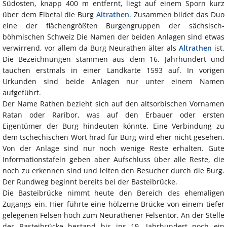
Südosten, knapp 400 m entfernt, liegt auf einem Sporn kurz
über dem Elbetal die Burg
Altrathen
. Zusammen bildet das Duo
eine der flächengrößten Burgengruppen der sächsisch-
böhmischen Schweiz Die Namen der beiden Anlagen sind etwas
verwirrend, vor allem da Burg Neurathen älter als
Altrathen
ist.
Die Bezeichnungen stammen aus dem 16. Jahrhundert und
tauchen erstmals in einer Landkarte 1593 auf. In vorigen
Urkunden sind beide Anlagen nur unter einem Namen
aufgeführt.
Der Name Rathen bezieht sich auf den altsorbischen Vornamen
Ratan oder Raribor, was auf den Erbauer oder ersten
Eigentümer der Burg hindeuten könnte. Eine Verbindung zu
dem tschechischen Wort hrad für Burg wird eher nicht gesehen.
Von der Anlage sind nur noch wenige Reste erhalten. Gute
Informationstafeln geben aber Aufschluss über alle Reste, die
noch zu erkennen sind und leiten den Besucher durch die Burg.
Der Rundweg beginnt bereits bei der Basteibrücke.
Die Basteibrücke nimmt heute den Bereich des ehemaligen
Zugangs ein. Hier führte eine hölzerne Brücke von einem tiefer
gelegenen Felsen hoch zum Neurathener Felsentor. An der Stelle
der Basteibrücke bestand bis ins 19. Jahrhundert noch ein