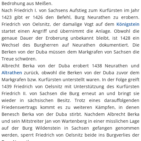
Bedrohung aus Meißen.
Nach Friedrich I. von Sachsens Aufstieg zum Kurfürsten im Jahr
1423 gibt er 1426 den Befehl, Burg Neurathen zu erobern.
Friedrich von Oelsnitz, der damalige Vogt auf dem
Königstein
startet einen Angriff und übernimmt die Anlage. Obwohl die
genaue Dauer der Eroberung unbekannt bleibt, ist 1428 ein
Wechsel des Burgherren auf Neurathen dokumentiert. Die
Berken von der Duba müssen dem Markgrafen von Sachsen die
Treue schwören.
Albrecht Berka von der Duba erobert 1438 Neurathen und
Altrathen
zurück, obwohl die Berken von der Duba zuvor dem
Markgrafen bzw. Kurfürsten unterstellt waren. In der Folge greift
1439 Friedrich von Oelsnitz mit Unterstützung des Kurfürsten
Friedrich II. von Sachsen die Burg erneut an und bringt sie
wieder in sächsischen Besitz. Trotz eines darauffolgenden
Friedensvertrags kommt es zu weiteren Kämpfen, in denen
Benesch Berka von der Duba stirbt. Nachdem Albrecht Berka
und sein Mitstreiter Jan von Wartenberg in einer misslichen Lage
auf der Burg Wildenstein in Sachsen gefangen genommen
werden, sperrt Friedrich von Oelsnitz beide ins Burgverlies der