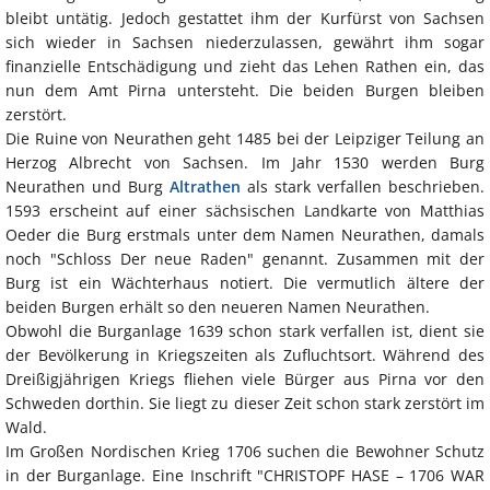
bleibt untätig. Jedoch gestattet ihm der Kurfürst von Sachsen
sich wieder in Sachsen niederzulassen, gewährt ihm sogar
finanzielle Entschädigung und zieht das Lehen Rathen ein, das
nun dem Amt Pirna untersteht. Die beiden Burgen bleiben
zerstört.
Die Ruine von Neurathen geht 1485 bei der Leipziger Teilung an
Herzog Albrecht von Sachsen. Im Jahr 1530 werden Burg
Neurathen und Burg
Altrathen
als stark verfallen beschrieben.
1593 erscheint auf einer sächsischen Landkarte von Matthias
Oeder die Burg erstmals unter dem Namen Neurathen, damals
noch "Schloss Der neue Raden" genannt. Zusammen mit der
Burg ist ein Wächterhaus notiert. Die vermutlich ältere der
beiden Burgen erhält so den neueren Namen Neurathen.
Obwohl die Burganlage 1639 schon stark verfallen ist, dient sie
der Bevölkerung in Kriegszeiten als Zufluchtsort. Während des
Dreißigjährigen Kriegs fliehen viele Bürger aus Pirna vor den
Schweden dorthin. Sie liegt zu dieser Zeit schon stark zerstört im
Wald.
Im Großen Nordischen Krieg 1706 suchen die Bewohner Schutz
in der Burganlage. Eine Inschrift "CHRISTOPF HASE – 1706 WAR