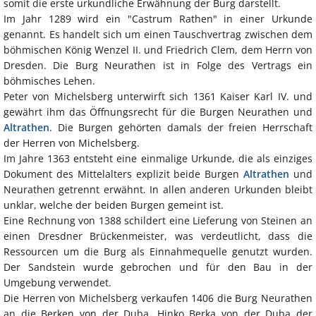
somit die erste urkundliche Erwähnung der Burg darstellt.
Im Jahr 1289 wird ein "Castrum Rathen" in einer Urkunde
genannt. Es handelt sich um einen Tauschvertrag zwischen dem
böhmischen König Wenzel II. und Friedrich Clem, dem Herrn von
Dresden. Die Burg Neurathen ist in Folge des Vertrags ein
böhmisches Lehen.
Peter von Michelsberg unterwirft sich 1361 Kaiser Karl IV. und
gewährt ihm das Öffnungsrecht für die Burgen Neurathen und
Altrathen
. Die Burgen gehörten damals der freien Herrschaft
der Herren von Michelsberg.
Im Jahre 1363 entsteht eine einmalige Urkunde, die als einziges
Dokument des Mittelalters explizit beide Burgen
Altrathen
und
Neurathen getrennt erwähnt. In allen anderen Urkunden bleibt
unklar, welche der beiden Burgen gemeint ist.
Eine Rechnung von 1388 schildert eine Lieferung von Steinen an
einen Dresdner Brückenmeister, was verdeutlicht, dass die
Ressourcen um die Burg als Einnahmequelle genutzt wurden.
Der Sandstein wurde gebrochen und für den Bau in der
Umgebung verwendet.
Die Herren von Michelsberg verkaufen 1406 die Burg Neurathen
an die Berken von der Duba. Hinko Berka von der Duba der